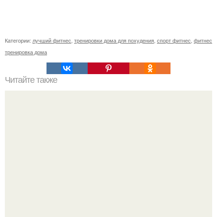
Категории:
лучший фитнес
,
тренировки дома для похудения
,
спорт фитнес
,
фитнес
тренировка дома
Читайте также
Яблочный пирог с изюмом и корицей.