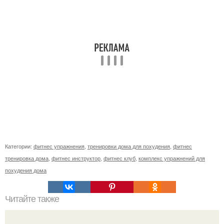
Категории:
фитнес упражнения
,
тренировки дома для похудения
,
фитнес
тренировка дома
,
фитнес инструктор
,
фитнес клуб
,
комплекс упражнений для
похудения дома
Читайте также