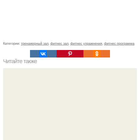
Категории:
тренажерный зал
,
фитнес зал
,
фитнес упражнения
,
фитнес программа
Читайте также
Как легко убрать бока.