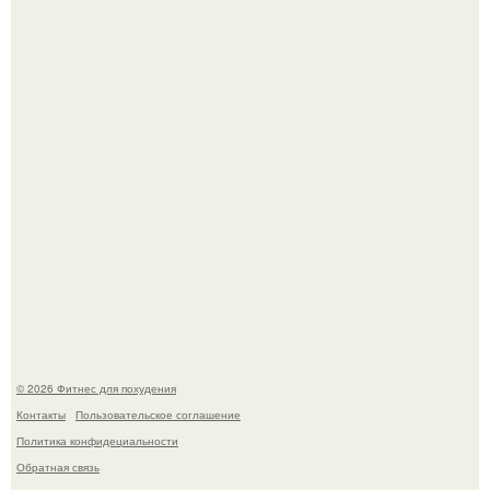
Имбирь - это не только ароматная специя, но и отличный
ингредиент для полезных напитков и блюд.
Тут даже мы не знаем, как комментировать.
© 2026 Фитнес для похудения
Контакты
Пользовательское соглашение
Политика конфидециальности
Обратная связь