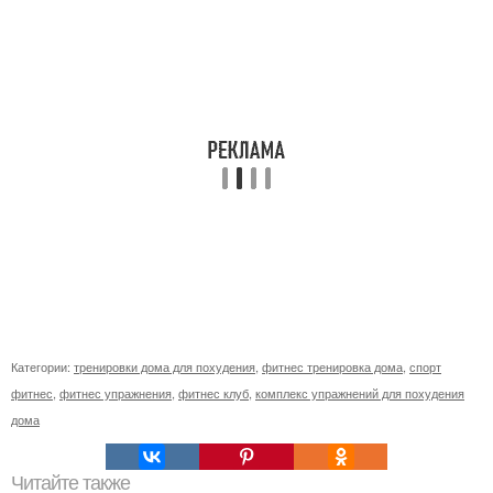
Категории:
тренировки дома для похудения
,
фитнес тренировка дома
,
спорт
фитнес
,
фитнес упражнения
,
фитнес клуб
,
комплекс упражнений для похудения
дома
Читайте также