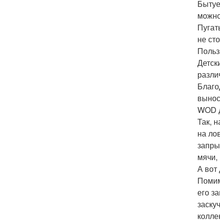
Бытуе
можно
Пугат
не ст
Польз
Детск
разли
Благо
вынос
WOD д
Так, 
на ло
запры
мячи,
А вот
Помим
его з
заску
колле