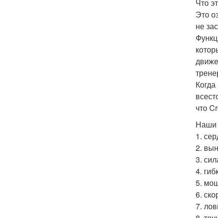
Что э
Это о
не за
Функц
которы
движе
трене
Когда
всест
что Cr
Наши 
1. се
2. вын
3. сил
4. гибк
5. мощ
6. ско
7. ловк
8. точ