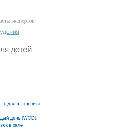
веты экспертов
худения
для детей
сть для школьника!
ждый день (WOD).
вок в зале