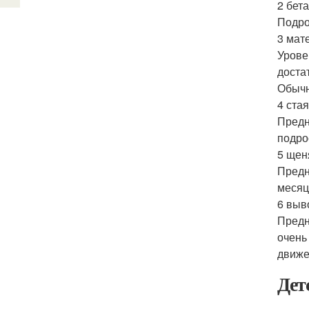
2 бета
Подро
3 мат
Урове
доста
Обычн
4 стая
Предн
подро
5 щен
Предн
месяц
6 выв
Предн
очень
движе
Дет