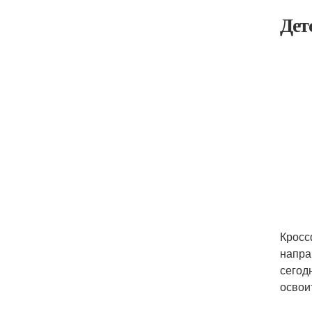
Дет
Кросс
напра
сегод
освои