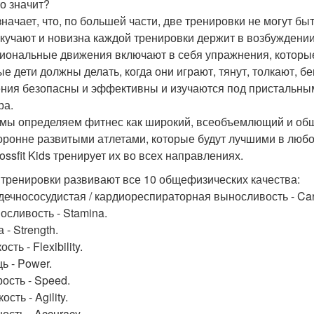
то значит?
значает, что, по большей части, две тренировки не могут бы
скучают и новизна каждой тренировки держит в возбуждении
иональные движения включают в себя упражнения, которы
е дети должны делать, когда они играют, тянут, толкают, бе
ния безопасны и эффективны и изучаются под пристальным
ра.
 мы определяем фитнес как широкий, всеобъемлющий и общ
оронне развитыми атлетами, которые будут лучшими в любо
ossfit Kids тренирует их во всех направлениях.
тренировки развивают все 10 общефизических качества:
рдечнососудистая / кардиореспираторная выносливость - Card
осливость - Stamina.
а - Strength.
ость - Flexibility.
ь - Power.
рость - Speed.
ость - Agility.
ность - Accuracy.