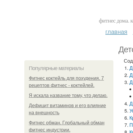
фитнес дома. 
главная
Дет
Сод
Д
Популярные материалы
Д
Фитнес коктейль для похудения. 7
Д
рецептов фитнес - коктейлей.
Я искала название тому, что делаю.
Д
Дефицит витаминов и его влияние
У
на внешность
К
Фитнес обман. Глобальный обман
П
фитнес индустрии.
К