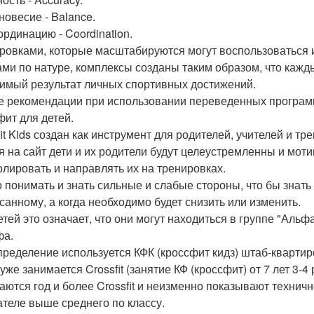
новесие - Balance.
ординацию - Coordination.
ровками, которые масштабируются могут воспользоваться и
ами по натуре, комплексы созданы таким образом, что кажд
имый результат личных спортивных достижений.
 рекомендации при использовании переведенных программ в г
фит для детей.
fit Kids создан как инструмент для родителей, учителей и т
я на сайт дети и их родители будут целеустремленны и моти
олировать и направлять их на тренировках.
 понимать и знать сильные и слабые стороны, что бы знать
санному, а когда необходимо будет снизить или изменить.
етей это означает, что они могут находиться в группе "Альф
фа.
пределение используется КФК (кроссфит кидз) штаб-квартиро
уже занимается Crossfit (занятие КФ (кроссфит) от 7 лет 3-
аются год и более Crossfit и неизменно показывают техничн
ателе выше среднего по классу.