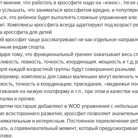
т мнение, что работать в кроссфите надо на «износ», тяга
 услышать, что заниматься кроссфитом вредно, и популярн
ься, что ребенок будет выполнять сложные упражнения или 
оит. Комплексы кроссфита всегда адаптируют под возраст р
а кроссфита для детей
ий кроссфит чаще рассматривают не как отдельное направле
чным видам спорта.
даря тому, что функциональный тренинг охватывает весь спе
ливость, ловкость, точность, координация, мощность и т.д, 
ля каждой возрастной группы будут совершенно разными.
например, комплексы для самых маленьких могут включать 
вкость, точность и координацию: приседания, «медвежья по
гивания на низкую платформу и т.п., при этом в качестве н
 палки и прочее.
 детям постарше добавляют в WOD упражнения с небольши
о всестороннего развития, кроссфит позволяет значительн
анимательным и интересным. Постоянное переключение ребе
чать, а соревновательный момент, который предусматривае
ктиве.