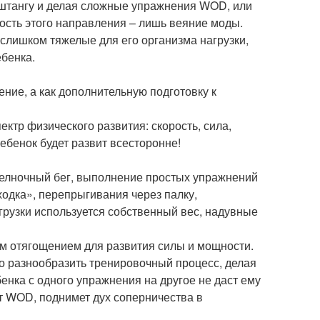
я штангу и делая сложные упражнения WOD, или
ость этого направления – лишь веяние моды.
слишком тяжелые для его организма нагрузки,
ебенка.
ние, а как дополнительную подготовку к
ктр физического развития: скорость, сила,
ребенок будет развит всесторонне!
челночный бег, выполнение простых упражнений
ходка», перепрыгивания через палку,
агрузки используется собственный вес, надувные
м отягощением для развития силы и мощности.
о разнообразить тренировочный процесс, делая
нка с одного упражнения на другое не даст ему
т WOD, поднимет дух соперничества в