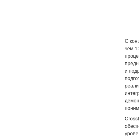
С конц
чем 1
проце
предн
и под
подго
реали
интег
демон
поним
Cross
обесп
урове