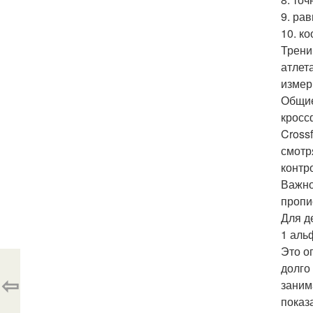
9. рав
10. ко
Трени
атлет
измер
Общие
кросс
Cross
смотр
контр
Важно
пропи
Для д
1 аль
Это о
долго 
⇦
заним
показ