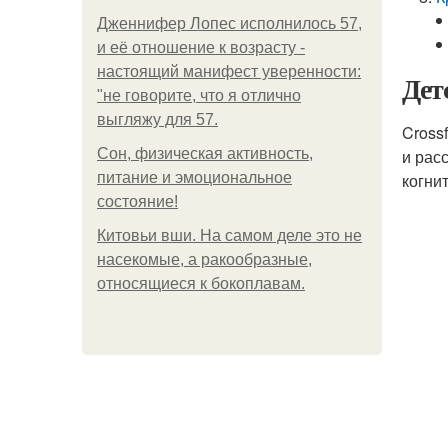
Дженнифер Лопес исполнилось 57,
и её отношение к возрасту -
настоящий манифест уверенности:
Дет
"не говорите, что я отлично
выгляжу для 57.
Cross
Сон, физическая активность,
и рас
питание и эмоциональное
когни
состояние!
Китовьи вши. На самом деле это не
насекомые, а ракообразные,
относящиеся к бокоплавам.