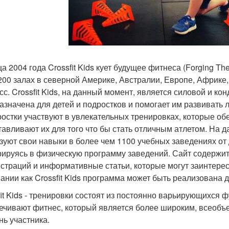
а 2004 года Crossfit Kids кует будущее фитнеса (Forging Th
200 залах в северной Америке, Австралии, Европе, Африке
сс. Crossfit Kids, на данный момент, является силовой и к
азначена для детей и подростков и помогает им развивать 
ростки участвуют в увлекательных тренировках, которые о
тавливают их для того что бы стать отличным атлетом. На д
зуют свои навыки в более чем 1100 учебных заведениях от 
рируясь в физическую программу заведений. Сайт содержи
страций и информативные статьи, которые могут заинтерес
ании как Crossfit Kids программа может быть реализована д
fit Kids - тренировки состоят из постоянно варьирующихся
ечивают фитнес, который является более широким, всео
нь участника.