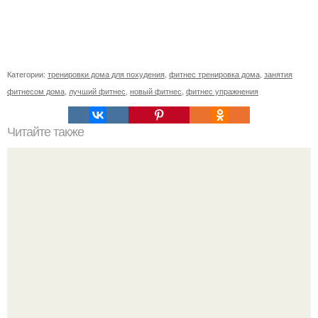
Категории:
тренировки дома для похудения
,
фитнес тренировка дома
,
занятия
фитнесом дома
,
лучший фитнес
,
новый фитнес
,
фитнес упражнения
Читайте также
16 упражнений для ваших ягодиц!