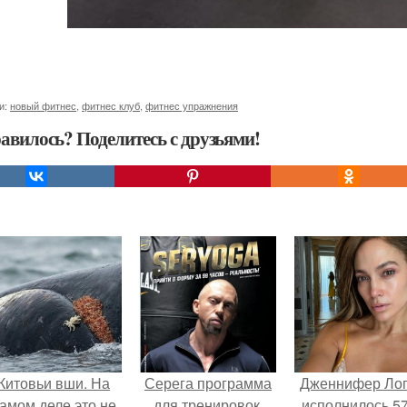
и:
новый фитнес
,
фитнес клуб
,
фитнес упражнения
авилось? Поделитесь с друзьями!
Китовьи вши. На
Серега программа
Дженнифер Ло
амом деле это не
для тренировок.
исполнилось 57