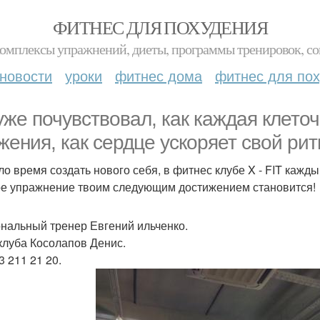
ФИТНЕС ДЛЯ ПОХУДЕНИЯ
комплексы упражнений, диеты, программы тренировок, со
новости
уроки
фитнес дома
фитнес для по
уже почувствовал, как каждая клеточ
жения, как сердце ускоряет свой рит
о время создать нового себя, в фитнес клубе X - FIT кажд
е упражнение твоим следующим достижением становится!
нальный тренер Евгений ильченко.
клуба Косолапов Денис.
3 211 21 20.