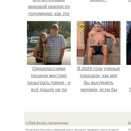
мировой рекорд по
похудению: как это
было
Одноклассники
В 2026 году учёные
решили жестоко
показали, как мог
разыграть парня - и
бы выглядеть
всё пошло не по
человек, если бы
плану.
его тело
эволюционировало
специально для
выживания в
© 2026 Фитнес для похудения
К
автокатастpoфах.
П
Фитнес дома. Комплексы упражнений, диеты, программы тренировок, советы экспертов