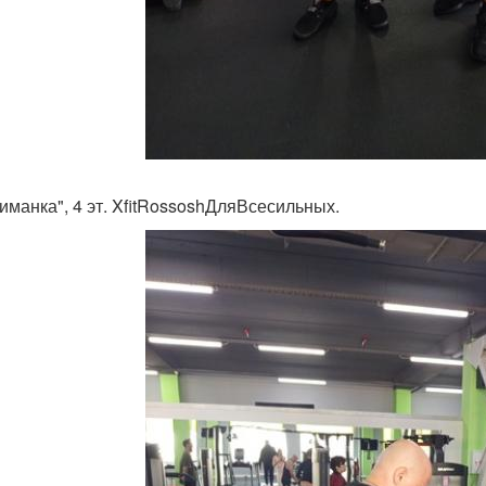
киманка", 4 эт. XfitRossoshДляВсесильных.