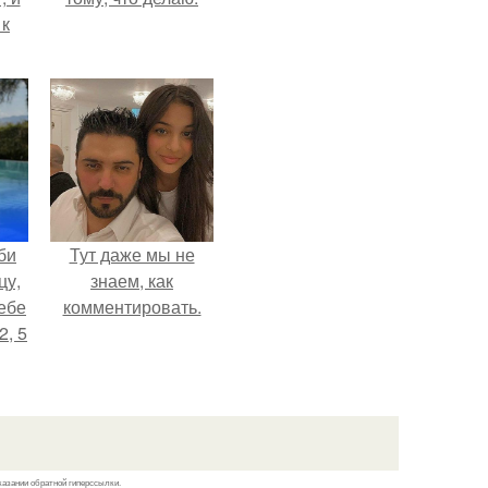
 к
не
я
жу
би
Тут даже мы не
цу,
знаем, как
ебе
комментировать.
2, 5
казании обратной гиперссылки.