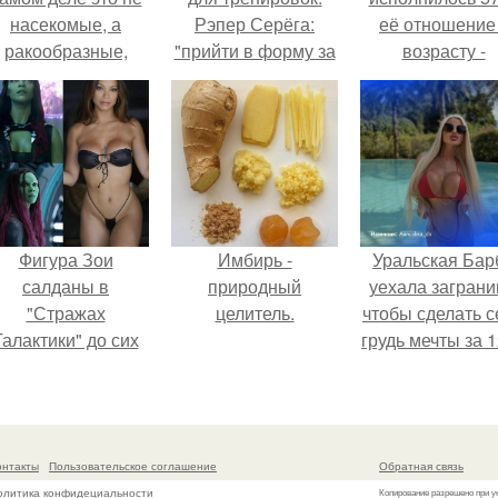
насекомые, а
Рэпер Серёга:
её отношение
ракообразные,
"прийти в форму за
возрасту -
относящиеся к
99 часов -
настоящий
бокоплавам.
реальность!
манифест
уверенности: "
говорите, что 
отлично выгля
для 57.
Фигура Зои
Имбирь -
Уральская Бар
салданы в
природный
уехала заграни
"Стражах
целитель.
чтобы сделать с
Галактики" до сих
грудь мечты за 1
пор вызывает
тыс.
восхищение.
онтакты
Пользовательское соглашение
Обратная связь
олитика конфидециальности
Копирование разрешено при у