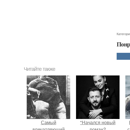
Категори
Понр
Читайте также
Самый
"Начался новый
впечатляющий
роман?
с