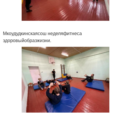
Мкоудудкинскаясош неделяфитнеса
здоровыйобразжизни.