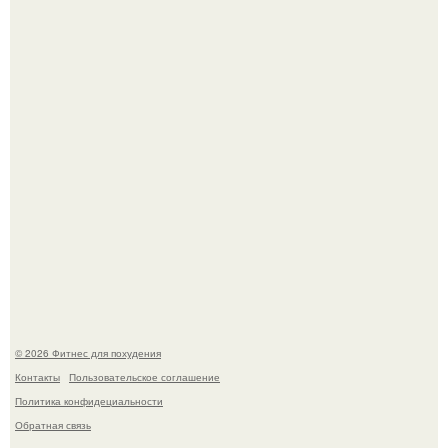
Я искала название тому, что делаю.
Мой тренажёр в агро - фитнес - зале по истечению двух
дней принёс ощутимый результат.
© 2026 Фитнес для похудения
Контакты
Пользовательское соглашение
Политика конфидециальности
Обратная связь