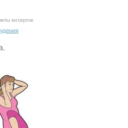
веты экспертов
худения
а.