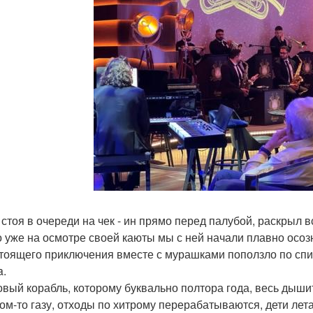
 стоя в очереди на чек - ин прямо перед палубой, раскрыл 
о уже на осмотре своей каюты мы с ней начали плавно осозн
тоящего приключения вместе с мурашками поползло по спин
a.
овый корабль, которому буквально полтора года, весь дыши
ком-то газу, отходы по хитрому перерабатываются, дети лет