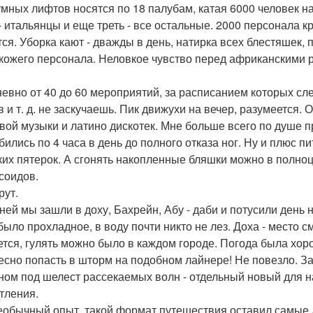
мных лифтов носятся по 18 палубам, катая 6000 человек нас
 - итальянцы и еще треть - все остальные. 2000 персонала к
тся. Уборка кают - дважды в день, натирка всех блестяшек, 
кожего персонала. Неловкое чувство перед африканскими р
евно от 40 до 60 мероприятий, за расписанием которых сле
в и т. д. не заскучаешь. Пик движухи на вечер, разумеется.
вой музыки и латино дискотек. Мне больше всего по душе 
бились по 4 часа в день до полного отказа ног. Ну и плюс 
ких пятерок. А сгонять накопленные бляшки можно в полноц
соидов.
ут.
дней мы зашли в доху, Бахрейн, Абу - даби и потусили день
было прохладное, в воду почти никто не лез. Доха - место
ется, гулять можно было в каждом городе. Погода была хоро
есно попасть в шторм на подобном лайнере! Не повезло. З
ном под шелест рассекаемых волн - отдельный новый для н
тления.
еобычный опыт, такой формат путешествия оставил самые 