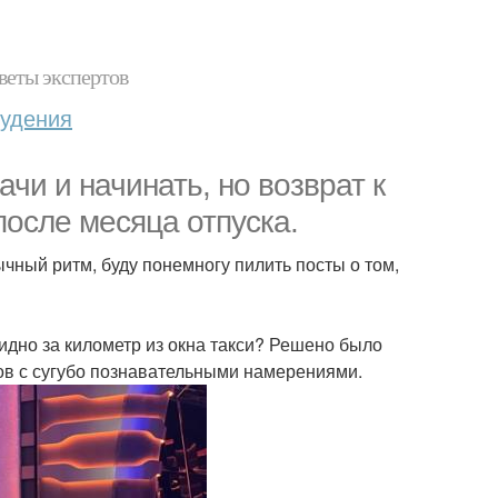
веты экспертов
худения
чи и начинать, но возврат к
осле месяца отпуска.
ычный ритм, буду понемногу пилить посты о том,
видно за километр из окна такси? Решено было
ров с сугубо познавательными намерениями.