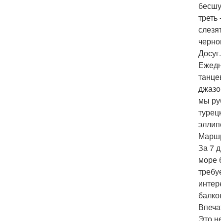
бесшу
треть
слезя
черно
Досуг.
Ежедн
танце
джазо
мы ру
турец
эллип
Маршр
За 7 
море 
требу
интер
балко
Впеча
Это н