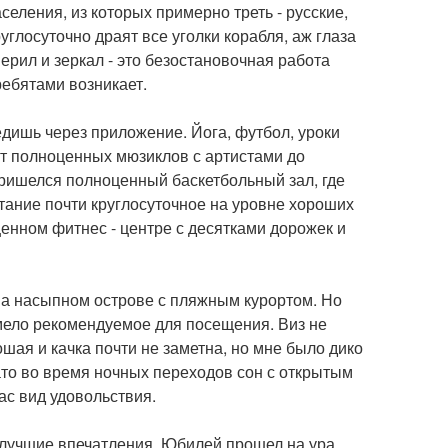
еления, из которых примерно треть - русские,
руглосуточно драят все уголки корабля, аж глаза
перил и зеркал - это безостановочная работа
ебятами возникает.
дишь через приложение. Йога, футбол, уроки
 От полноценных мюзиклов с артистами до
пришелся полноценный баскетбольный зал, где
питание почти круглосуточное на уровне хороших
енном фитнес - центре с десятками дорожек и
 на насыпном острове с пляжным курортом. Но
 смело рекомендуемое для посещения. Виз не
шая и качка почти не заметна, но мне было дико
ато во время ночных переходов сон с открытым
ас вид удовольствия.
лучшие впечатления. Юбилей прошел на ура,