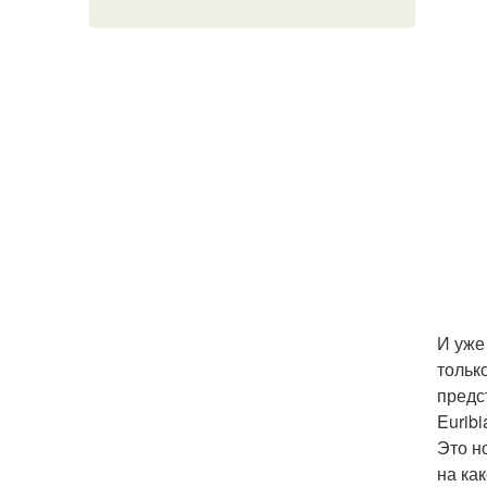
И уже
тольк
предс
Euribi
Это н
на ка