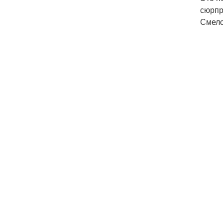
сюрпр
Смело