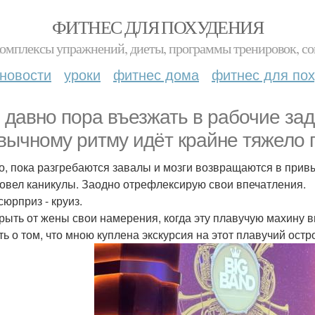
ФИТНЕС ДЛЯ ПОХУДЕНИЯ
комплексы упражнений, диеты, программы тренировок, со
новости
уроки
фитнес дома
фитнес для по
 давно пора въезжать в рабочие зада
вычному ритму идёт крайне тяжело п
то, пока разгребаются завалы и мозги возвращаются в прив
ровел каникулы. Заодно отрефлексирую свои впечатления.
сюрприз - круиз.
крыть от жены свои намерения, когда эту плавучую махину 
ть о том, что мною куплена экскурсия на этот плавучий ост