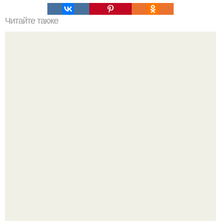
Читайте также
Факты о фитнесе. 10 удивительных фактов о фитнесе.
Дженнифер Лопес исполнилось 57, и её отношение к
возрасту - настоящий манифест уверенности: "не