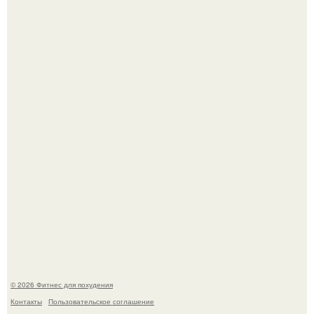
Сергей соседов показал свою скромную дачу - и удивил
поклонников.
Не зря её попу считают лучшей в мире.
© 2026 Фитнес для похудения
Контакты
Пользовательское соглашение