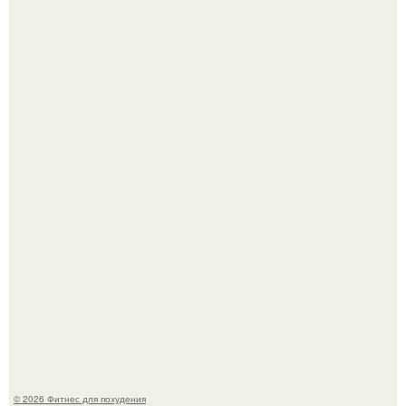
Имбирь - природный целитель.
Не зря её попу считают лучшей в мире.
© 2026 Фитнес для похудения