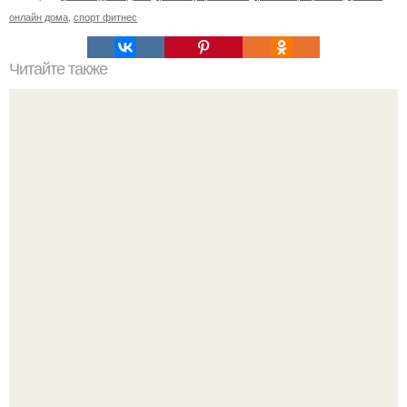
онлайн дома
,
спорт фитнес
Читайте также
Несколько свободных мест на вечерний 20: 30 и
утренний 9: 00 фитнес "Total Body" вторник и четверг.