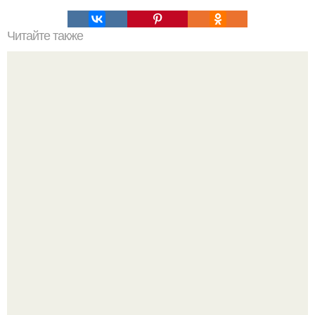
Читайте также
Диеты айдолов. 7 простых советов от айдолов, что бы
стать более привлекательными