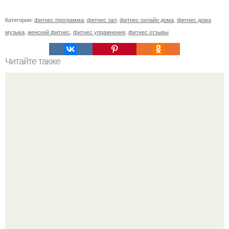
Категории:
фитнес программа
,
фитнес зал
,
фитнес онлайн дома
,
фитнес дома
музыка
,
женский фитнес
,
фитнес упражнения
,
фитнес отзывы
Читайте также
Лишний вес для человека. Симптомы ожирения