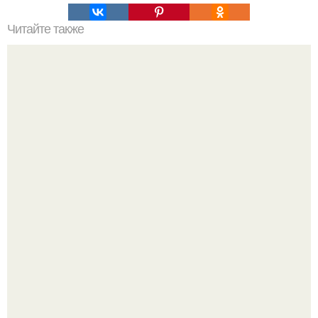
Читайте также
Твой рост о тебе много нового расскажет!
Мой тренажёр в агро - фитнес - зале по истечению двух
дней принёс ощутимый результат.