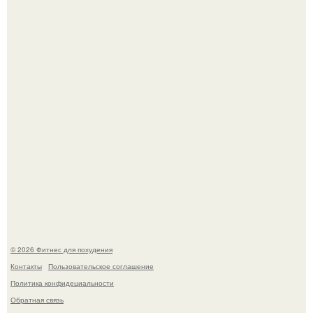
Не зря её попу считают лучшей в мире.
Возможно, тут есть люди с медицинским образованием,
подскажите, что делать!
© 2026 Фитнес для похудения
Контакты
Пользовательское соглашение
Политика конфидециальности
Обратная связь