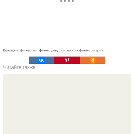
Категории:
фитнес зал
,
фитнес девушки
,
занятия фитнесом дома
Читайте также
Как подтянуть ягодицы и укрепить пресс за 2 месяца.