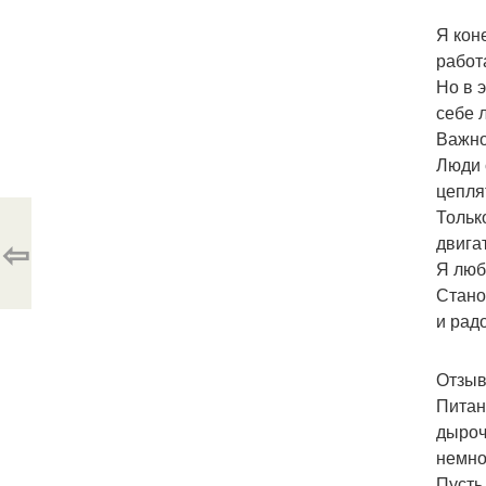
Я кон
работ
Но в 
себе 
Важно
Люди 
цепля
Тольк
⇦
двига
Я люб
Стано
и рад
Отзыв
Питан
дыроч
немног
Пусть