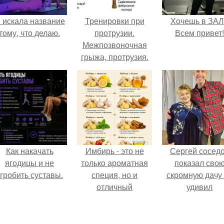
 искала название
Тренировки при
Хочешь в ЗА
тому, что делаю.
протрузии.
Всем привет!
Межпозвоночная
грыжа, протрузия.
Как накачать
Имбирь - это не
Сергей сосед
ягодицы и не
только ароматная
показал сво
гробить суставы.
специя, но и
скромную дачу 
отличный
удивил
ингредиент для
поклонников
полезных напитков
и блюд.