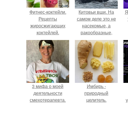
Фитнес-коктейли.
Китовьи вши. На
Я
Рецепты
самом деле это не
жиросжигающих
насекомые, а
коктейлей.
ракообразные,
относящиеся к
бокоплавам.
3 мифа о моей
Имбирь -
деятельности
природный
смехотерапевта.
целитель.
у