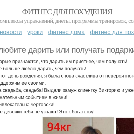
ФИТНЕС ДЛЯ ПОХУДЕНИЯ
комплексы упражнений, диеты, программы тренировок, со
новости
уроки
фитнес дома
фитнес для по
любите дарить или получать подарк
орые признаются, что дарить им приятнее, чем получать!
е больше люблю дарить, чем получать!
этот день рождения, я была снова счастлива от невероятно
ддержим ее своими.
та свадьба, свадьба! Выдали замуж клиентку Викторию и уж
нательным событием в жизни!
ивлекательна чертовски!
е девочки тебя не узнают! Это к богатству!