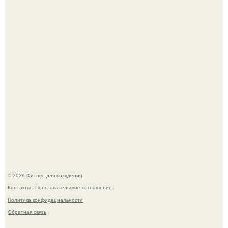
Возможно, тут есть люди с медицинским образованием,
подскажите, что делать!
Я - Эльвина Кузнецова, тренер групповых фитнес
тренировок разных направлений.
© 2026 Фитнес для похудения
Контакты
Пользовательское соглашение
Политика конфидециальности
Обратная связь