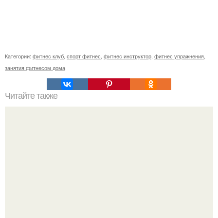
Категории:
фитнес клуб
,
спорт фитнес
,
фитнес инструктор
,
фитнес упражнения
,
занятия фитнесом дома
Читайте также
Хотите быть стройнее?