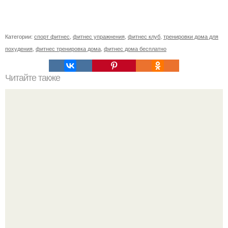
Категории:
спорт фитнес
,
фитнес упражнения
,
фитнес клуб
,
тренировки дома для
похудения
,
фитнес тренировка дома
,
фитнес дома бесплатно
Читайте также
Упражнения для подтяжки лица. 8 действенных
упражнений для подтяжки овала лица.