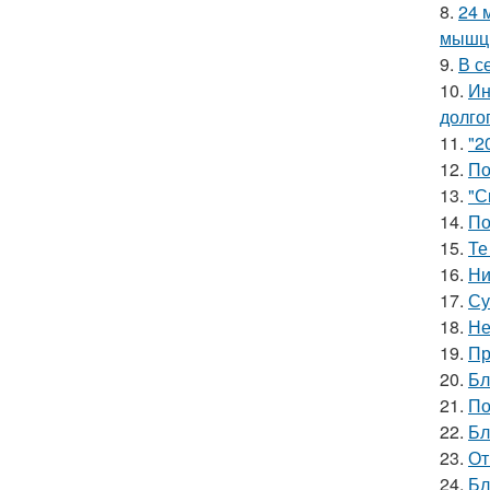
8.
24 
мышцы
9.
В с
10.
Ин
долгог
11.
"2
12.
По
13.
"С
14.
По
15.
Те
16.
Ни
17.
Су
18.
Не
19.
Пр
20.
Бл
21.
По
22.
Бл
23.
От
24.
Бл