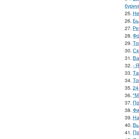
бурну
25.
Не
26.
Бы
27.
Ре
28.
Фо
29.
То
30.
Ск
31.
Ва
32.
- 
33.
Та
34.
То
35.
24
36.
"М
37.
Пр
38.
Фи
39.
На
40.
Вы
41.
Пр