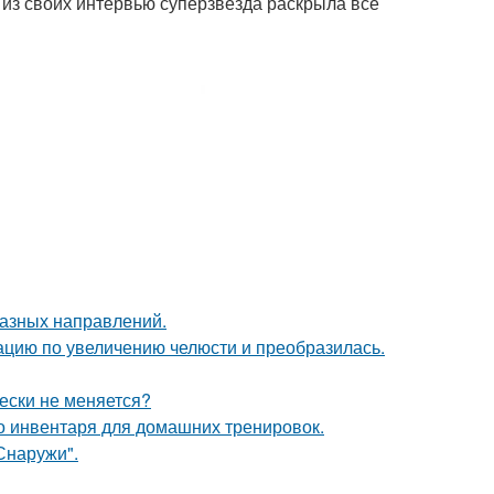
 из своих интервью суперзвезда раскрыла все
разных направлений.
ацию по увеличению челюсти и преобразилась.
ески не меняется?
о инвентаря для домашних тренировок.
Снаружи".