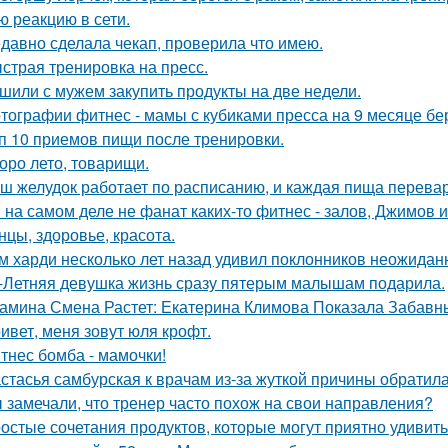
ю реакцию в сети.
давно сделала чекап, проверила что имею.
страя тренировка на пресс.
шили с мужем закупить продукты на две недели.
тографии фитнес - мамы с кубиками пресса на 9 месяце бе
п 10 приемов пищи после тренировки.
оро лето, товарищи.
ш желудок работает по расписанию, и каждая пища перевар
Я на самом деле не фанат каких-то фитнес - залов, Джимов и
нцы, здоровье, красота.
м харди несколько лет назад удивил поклонников неожидан
-Летняя девушка жизнь сразу пятерым малышам подарила.
амина Смена Растет: Екатерина Климова Показала Забавн
ивет, меня зовут юля крофт.
тнес бомба - мамочки!
стасья самбурская к врачам из-за жуткой причины обратила
 замечали, что тренер часто похож на свои направления?
остые сочетания продуктов, которые могут приятно удивить