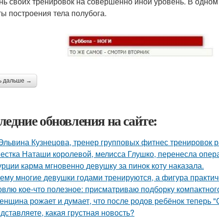
нь своих тренировок на совершенно иной уровень. В одном
ты построения тела полубога.
ь дальше →
ледние обновления на сайте:
 Эльвина Кузнецова, тренер групповых фитнес тренировок 
естка Наташи королевой, мелисса Глушко, перенесла опер
урции карма мгновенно девушку за пинок коту наказала.
ему многие девушки годами тренируются, а фигура практич
овлю кое-что полезное: присматриваю подборку компактног
женщина рожает и думает, что после родов ребёнок теперь "
дставляете, какая грустная новость?