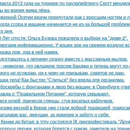
марта 2013 года на турнире по пауэрлифтингу Скотт менде
 во время жима лёжа.
еверной Осетии врачи перепутали рак с вросшим ногтем и л
огда ссора в машине начинается не из-за большой проблемы,
о дня.
0 Лет спустя: Ольга Бузова пожалела о выборе на "доме-2".
могаем информационно. У кошек зож на свежем воздухе все
казка лож, лда в ней намек.
дготовьтесь к летнему сезону вместе с массажным мылом.
 - немногие, что овладели тросом банджи и теперь могут п
кого не осуждаю, ни к чему не призываю, советов не даю.
шка тела! Как быстро "Слиться" без вреда для организма.
боскребы с фонтанами и двор без машин: в Оренбурге утве
авда о "Правильном Питании", которую скрывают.
еск огней, причесок глянцы, стук веселых каблучков.
ездки весной в Киров уже стали доброй традицией, помогаю
агодарю вас, девушки, за доверие и заботу о себе.
 Кении до Китая: в тгпу состоялся IX лингвофестиваль "Дру
огершу лерчек, которая борется с раком, заметили на трени