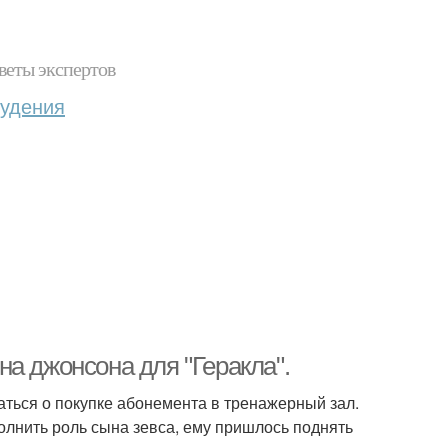
веты экспертов
худения
а джонсона для "Геракла".
ться о покупке абонемента в тренажерный зал.
олнить роль сына зевса, ему пришлось поднять