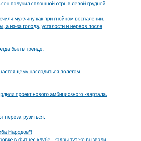
льсон получил сплошной отрыв левой грудной
ечили мужчину как при гнойном воспалении.
 а из-за голода, усталости и нервов после
гда был в тренде.
о-настоящему насладиться полетом.
рдили проект нового амбициозного квартала.
т перезагрузиться.
жба Народов"!
ровке в фитнес-клубе - кадры тут же вызвали