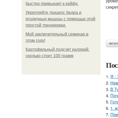
урове
быстро привыкает к кайфу.
секре
Укрепляйте трицепс бедра и
ягодичные мышцы с помощью этой
простой тренировки.
Мой заключительный семинар в
этом году!
читат
Картофельный подсчет калорий:
сколько стоит 100 грамм
Пос
1.
Я -
2.
Нев
3.
В Т
4.
Поч
5.
Гот
6.
1. 
7.
Пре