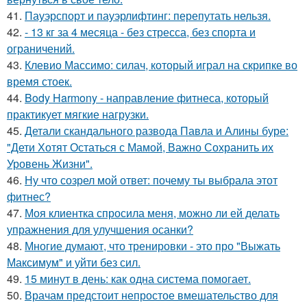
41.
Пауэрспорт и пауэрлифтинг: перепутать нельзя.
42.
- 13 кг за 4 месяца - без стресса, без спорта и
ограничений.
43.
Клевио Массимо: силач, который играл на скрипке во
время стоек.
44.
Body Harmony - направление фитнеса, который
практикует мягкие нагрузки.
45.
Детали скандального развода Павла и Алины буре:
"Дети Хотят Остаться с Мамой, Важно Сохранить их
Уровень Жизни".
46.
Ну что созрел мой ответ: почему ты выбрала этот
фитнес?
47.
Моя клиентка спросила меня, можно ли ей делать
упражнения для улучшения осанки?
48.
Многие думают, что тренировки - это про "Выжать
Максимум" и уйти без сил.
49.
15 минут в день: как одна система помогает.
50.
Врачам предстоит непростое вмешательство для