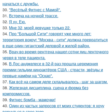
начаться с дружбы.
30.
"Весёлый Фитнес с Мамой".
31.
Встреча на ночной трассе.
32.
Я ху. Ею.
33.
Мне 32, моей девушке только 22.
34.
Про "Большой Сити" говорят уже много лет:
территория вокруг "Москва - сити" должна превратиться
в еще один гигантский деловой и жилой район.
35.
Врач во время рентгена нашел сотни яиц ленточного
червя в теле пациента.
36.
В Лос-анджелесе в 32-й раз прошла церемония
премии гильдии киноактёров США - страсти, звёзды и
первые намёки на "Оскар".
37.
Как всё на самом деле складывалось - шаг за шагом.
38.
Железная дисциплина, сцена и форма без
компромиссов.
39.
Фитнес бомба - мамочки!
40.
Один из частых запросов от моих студентов: я хочу
вернуться в свое тело.