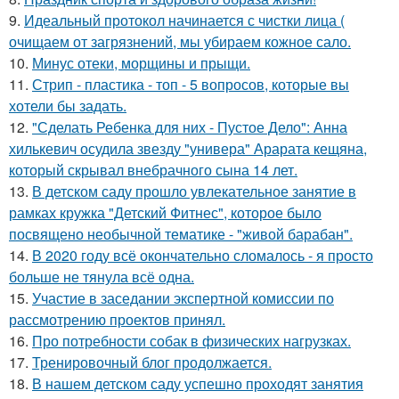
9.
Идеальный протокол начинается с чистки лица (
очищаем от загрязнений, мы убираем кожное сало.
10.
Минус отеки, морщины и прыщи.
11.
Стрип - пластика - топ - 5 вопросов, которые вы
хотели бы задать.
12.
"Сделать Ребенка для них - Пустое Дело": Анна
хилькевич осудила звезду "универа" Арарата кещяна,
который скрывал внебрачного сына 14 лет.
13.
В детском саду прошло увлекательное занятие в
рамках кружка "Детский Фитнес", которое было
посвящено необычной тематике - "живой барабан".
14.
В 2020 году всё окончательно сломалось - я просто
больше не тянула всё одна.
15.
Участие в заседании экспертной комиссии по
рассмотрению проектов принял.
16.
Про потребности собак в физических нагрузках.
17.
Тренировочный блог продолжается.
18.
В нашем детском саду успешно проходят занятия