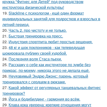
кружка "Фитнес для Детей" под руководством
инструктора физической культуры!
19.
Slackline с психологом - ещё один формат
индивидуальных занятий для подростков и взрослых в
летний период.
20.
Часть 2. про чистоту и не только.
21.
Быстрая тренировка на пресс.
22.
Индустрия спортпита любит простые решения.
23.
48 кг и шок поклонников - как телеведущая
шокировала публику своей худобой.
24.
Последняя воля Стаса пьехи.
25.
Расскажу о себе как инструкторе по зумбе без
прикрас, по-моему, никогда этого не делала ещё.
26.
Неуязвимый Эндрю Джонс: парень, который
тренировался с сердцем в рюкзаке.
27.
Какой эффект от регулярных танцевальных фитнес
тренировок?
28.
Йога и бодибилдинг - гармония во всём.
29.
Клава кока уверена: крепкие отношения могут