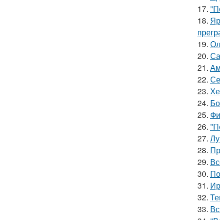
17.
"П
18.
Яр
прегр
19.
Ол
20.
Са
21.
Ам
22.
Се
23.
Хе
24.
Бо
25.
Фи
26.
"П
27.
Лу
28.
Пр
29.
Вс
30.
По
31.
Ир
32.
Те
33.
Вс