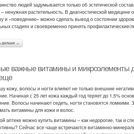
инство людей задумывается только об эстетической состав
е – ненужная растительность. В диагностической медицине 
ву и «поведению» можно сделать вывод о состоянии здоров
ьных стадиях и своевременно принять профилактические/
ь дальше →
ые важные витамины и микроэлементы для
 еще
шу кожу, волосы и ногти влияют не только внешние негатив
ние. Начиная с 25 лет кожа каждый год теряет до 1,5% осно
яние. Волосы начинают седеть, ногти становятся ломкими. 
мать витамины для кожи и волос.
ой аптеке можно купить витамины – как недорогие, так и с
тивны? Сейчас все чаще встречаются витаминно-минеральн