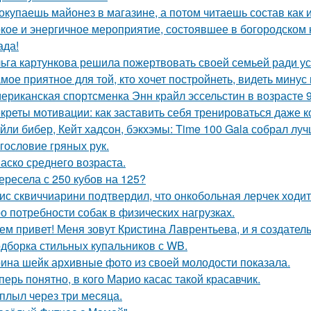
окупаешь майонез в магазине, а потом читаешь состав как
кое и энергичное мероприятие, состоявшее в богородском кл
ада!
ьга картункова решила пожертвовать своей семьей ради ус
мое приятное для той, кто хочет постройнеть, видеть минус 
ериканская спортсменка Энн крайл эссельстин в возрасте 
креты мотивации: как заставить себя тренироваться даже ко
йли бибер, Кейт хадсон, бэкхэмы: Time 100 Gala собрал лу
гословие гряных рук.
аско среднего возраста.
ересела с 250 кубов на 125?
ис сквиччиарини подтвердил, что онкобольная лерчек ходит
о потребности собак в физических нагрузках.
ем привет! Меня зовут Кристина Лаврентьева, и я создатель
дборка стильных купальников с WB.
ина шейк архивные фото из своей молодости показала.
перь понятно, в кого Марио касас такой красавчик.
плыл через три месяца.