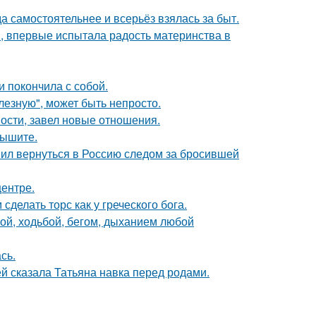
а самостоятельнее и всерьёз взялась за быт.
, впервые испытала радость материнства в
 покончила с собой.
лезную", может быть непросто.
ости, завел новые отношения.
лышите.
шил вернуться в Россию следом за бросившей
центре.
делать торс как у греческого бога.
кой, ходьбой, бегом, дыханием любой
сь.
й сказала Татьяна навка перед родами.