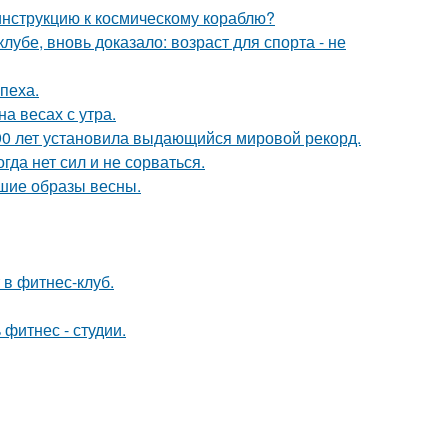
 инструкцию к космическому кораблю?
убе, вновь доказало: возраст для спорта - не
пеха.
на весах с утра.
90 лет установила выдающийся мировой рекорд.
гда нет сил и не сорваться.
чшие образы весны.
 в фитнес-клуб.
 фитнес - студии.