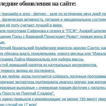
ледние обновления на сайте:
 тренажёр в агро - фитнес - зале по истечению двух дней п
, физическая активность, питание и эмоциональное состоян
зря её попу считают лучшей в мире.
али подготовки Сафонова к сезону в "ПСЖ": Андрей шпилев
щение Папы с Варварой Происходит Редко": первая жена Sh
ью.
Летний бразильский бодибилдер маилсон араужо Сантос на
не обязана ждать понедельника, нового месяца или "Идеал
грамма Лайла Макдональда для набора массы.
стой домашний напиток из натуральных ингредиентов.
 первого звонка до последнего.
к же люблю, когда получается собирать логичные программ
оричная экспертиза подтвердила диагноз лерчек: рак желудк
ередные выходные = очередная порция фоточек с пилатеса
у Просто не Покупай Сладкое".
 давно привыкли к рекомендации: не менее 150 минут уме
ин случай на 17 млн!