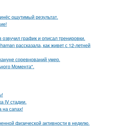
ринёс ощутимый результат.
ие!
 озвучил график и описал тренировки.
aman рассказала, как живет с 12-летней
кануне соревнований умер.
ьного Момента".
ы!
а IV стадии.
 на сапах!
ренной физической активности в неделю.