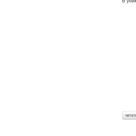
В уни
читат