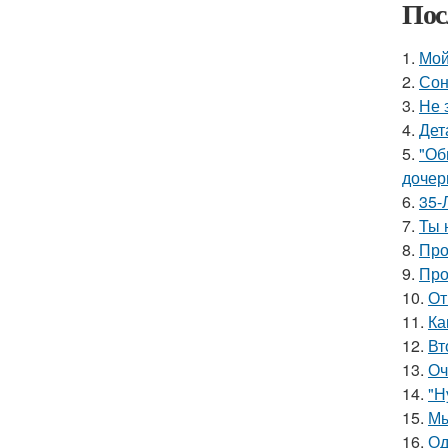
Пос
1.
Мой
2.
Сон
3.
Не 
4.
Дет
5.
"Об
дочер
6.
35-
7.
Ты 
8.
Про
9.
Про
10.
От
11.
Ка
12.
Вт
13.
Оч
14.
"Н
15.
Мы
16.
Од