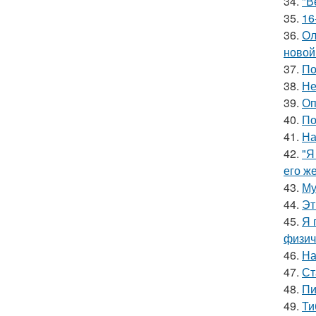
34.
"В
35.
16
36.
Ол
новой
37.
По
38.
Не
39.
Оп
40.
По
41.
На
42.
"Я
его ж
43.
Му
44.
Эт
45.
Я 
физич
46.
На
47.
Ст
48.
Пи
49.
Ти