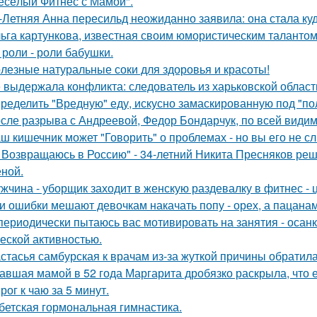
есёлый Фитнес с Мамой".
-Летняя Анна пересильд неожиданно заявила: она стала куд
ьга картункова, известная своим юмористическим талантом
 роли - роли бабушки.
лезные натуральные соки для здоровья и красоты!
 выдержала конфликта: следователь из харьковской области
ределить "Вредную" еду, искусно замаскированную под "по
сле разрыва с Андреевой, Федор Бондарчук, по всей видим
ш кишечник может "Говорить" о проблемах - но вы его не с
 Возвращаюсь в Россию" - 34-летний Никита Пресняков ре
еной.
жчина - уборщик заходит в женскую раздевалку в фитнес - 
и ошибки мешают девочкам накачать попу - орех, а пацанам с
периодически пытаюсь вас мотивировать на занятия - осан
еской активностью.
стасья самбурская к врачам из-за жуткой причины обратила
авшая мамой в 52 года Маргарита дробязко раскрыла, что е
рог к чаю за 5 минут.
бетская гормональная гимнастика.