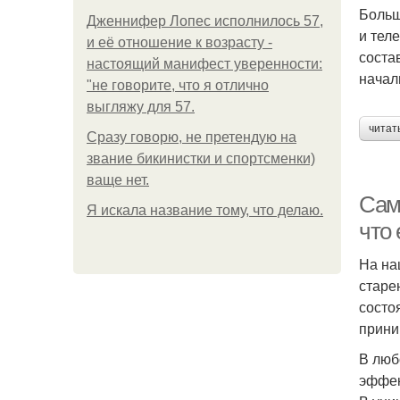
Больш
Дженнифер Лопес исполнилось 57,
и тел
и её отношение к возрасту -
соста
настоящий манифест уверенности:
начал
"не говорите, что я отлично
выгляжу для 57.
читат
Сразу говорю, не претендую на
звание бикинистки и спортсменки)
ваще нет.
Сам
Я искала название тому, что делаю.
что
На на
старе
состо
прини
В люб
эффек