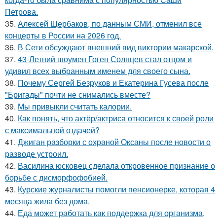
Петрова.
35.
Алексей Щербаков, по данным СМИ, отменил все
концерты в России на 2026 год.
36.
В Сети обсуждают внешний вид виктории макарской.
37.
43-Летний шоумен Гоген Солнцев стал отцом и
удивил всех выбранным именем для своего сына.
38.
Почему Сергей Безруков и Екатерина Гусева после
"Бригады" почти не снимались вместе?
39.
Мы привыкли считать калории.
40.
Как понять, что актёр/актриса относится к своей роли
с максимальной отдачей?
41.
Джиган разборки с охраной Оксаны после новости о
разводе устроил.
42.
Василина юсковец сделала откровенное признание о
борьбе с дисморфофобией.
43.
Курские журналисты помогли пенсионерке, которая 4
месяца жила без дома.
44.
Еда может работать как поддержка для организма,