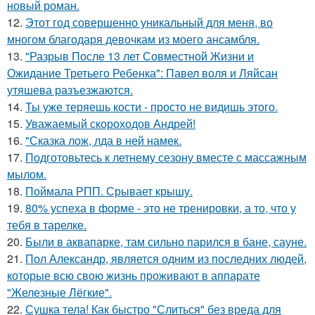
новый роман.
12.
Этот год совершенно уникальный для меня, во
многом благодаря девочкам из моего ансамбля.
13.
"Разрыв После 13 лет Совместной Жизни и
Ожидание Третьего Ребенка": Павел воля и Ляйсан
утяшева разъезжаются.
14.
Ты уже теряешь кости - просто не видишь этого.
15.
Уважаемый скороходов Андрей!
16.
"Сказка лож, лда в ней намек.
17.
Подготовьтесь к летнему сезону вместе с массажным
мылом.
18.
Поймала РПП. Срывает крышу.
19.
80% успеха в форме - это не тренировки, а то, что у
тебя в тарелке.
20.
Были в аквапарке, там сильно парился в бане, сауне.
21.
Пол Александр, является одним из последних людей,
которые всю свою жизнь проживают в аппарате
"Железные Лёгкие".
22.
Сушка тела! Как быстро "Слиться" без вреда для