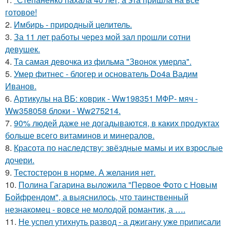
готовое!
2.
Имбирь - природный целитель.
3.
За 11 лет работы через мой зал прошли сотни
девушек.
4.
Та самая девочка из фильма "Звонок умерла".
5.
Умер фитнес - блогер и основатель Do4a Вадим
Иванов.
6.
Артикулы на ВБ: коврик - Ww198351 МФР- мяч -
Ww358058 блоки - Ww275214.
7.
90% людей даже не догадываются, в каких продуктах
больше всего витаминов и минералов.
8.
Красота по наследству: звёздные мамы и их взрослые
дочери.
9.
Тестостерон в норме. А желания нет.
10.
Полина Гагарина выложила "Первое Фото с Новым
Бойфрендом", а выяснилось, что таинственный
незнакомец - вовсе не молодой романтик, а ….
11.
Не успел утихнуть развод - а джигану уже приписали