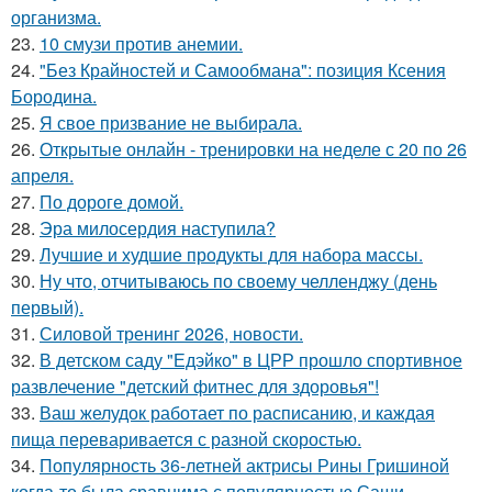
организма.
23.
10 смузи против анемии.
24.
"Без Крайностей и Самообмана": позиция Ксения
Бородина.
25.
Я свое призвание не выбирала.
26.
Открытые онлайн - тренировки на неделе с 20 по 26
апреля.
27.
По дороге домой.
28.
Эра милосердия наступила?
29.
Лучшие и худшие продукты для набора массы.
30.
Ну что, отчитываюсь по своему челленджу (день
первый).
31.
Силовой тренинг 2026, новости.
32.
В детском саду "Едэйко" в ЦРР прошло спортивное
развлечение "детский фитнес для здоровья"!
33.
Ваш желудок работает по расписанию, и каждая
пища переваривается с разной скоростью.
34.
Популярность 36-летней актрисы Рины Гришиной
когда-то была сравнима с популярностью Саши