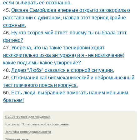
если выбирать её осознанно.
45.
Оксана Самойлова впервые открыто заговорила о
расставании с джиганом, назвав этот период крайне
сложным.
46.
Ну что созрел мой ответ: почему ты выбрала этот
фитнес?
47.
Уверена, что на такие тренировки ходят
исключительно из-за антуража) и я - не исключение)
какие подъемы какое ускорение?
48.
Лидер "Любэ" оказался в спорной ситуации.
49.
Отжимания как биомеханический и нейромышечный
тест плечевого пояса и корпуса.
50.
Есть люди, выбравшие помогать нашим меньшим
братьям!
© 2026 Фитнес для похудения
Контакты
Пользовательское соглашение
Политика конфидециальности
Обратная связь