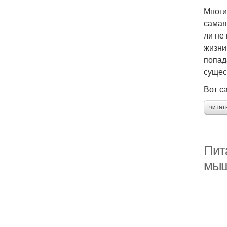
Многи
самая
ли не
жизни
попад
сущес
Вот с
читат
Пита
мыш