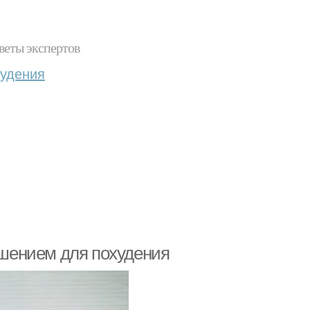
веты экспертов
худения
шением для похудения