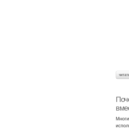
читат
Поче
вмес
Многи
испол