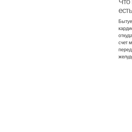
Что 
есть
Бытуе
карди
откуд
счет 
перед
желуд