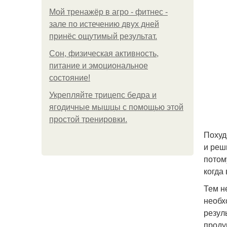
Мой тренажёр в агро - фитнес -
зале по истечению двух дней
принёс ощутимый результат.
Сон, физическая активность,
питание и эмоциональное
состояние!
Укрепляйте трицепс бедра и
ягодичные мышцы с помощью этой
простой тренировки.
Похуд
и реш
потом
когда
Тем н
необх
резул
проду