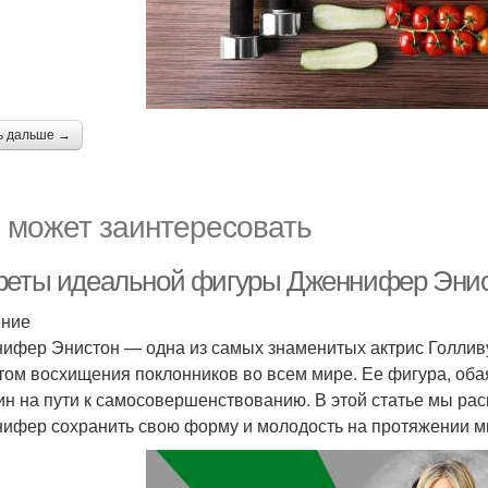
ь дальше →
 может заинтересовать
реты идеальной фигуры Дженнифер Энист
ение
ифер Энистон — одна из самых знаменитых актрис Голливу
том восхищения поклонников во всем мире. Ее фигура, об
н на пути к самосовершенствованию. В этой статье мы ра
ифер сохранить свою форму и молодость на протяжении мн