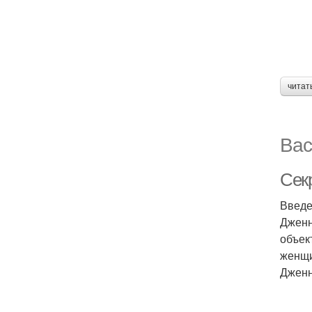
читат
Вас
Сек
Введ
Дженн
объек
женщи
Дженн