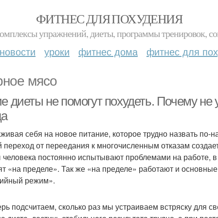
ФИТНЕС ДЛЯ ПОХУДЕНИЯ
комплексы упражнений, диеты, программы тренировок, со
новости
уроки
фитнес дома
фитнес для по
ное мясо
е диеты не помогут похудеть. Почему не у
ца
живая себя на новое питание, которое трудно назвать по-
й переход от переедания к многочисленным отказам создает
 человека постоянно испытывают проблемами на работе, в 
ят «на пределе». Так же «на пределе» работают и основны
рийный режим».
ерь подсчитаем, сколько раз мы устраиваем встряску для св