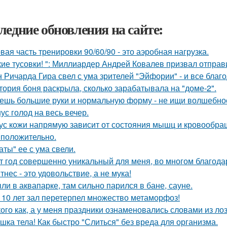
ледние обновления на сайте:
вая часть тренировки 90/60/90 - это аэробная нагрузка.
кие тусовки! ": Миллиардер Андрей Ковалев призвал отправ
 Ричарда Гира свел с ума зрителей "Эйфории" - и все благо
тория боня раскрыла, сколько зарабатывала на "доме-2".
ешь большие руки и нормальную форму - не ищи волшебно
ус голод на весь вечер.
ус кожи напрямую зависит от состояния мышц и кровообращ
 положительно.
аты" ее с ума свели.
т год совершенно уникальный для меня, во многом благода
тнес - это удовольствие, а не мука!
ли в аквапарке, там сильно парился в бане, сауне.
 10 лет зал перетерпел множество метаморфоз!
кого как, а у меня праздники ознаменовались словами из лоз
шка тела! Как быстро "Слиться" без вреда для организма.