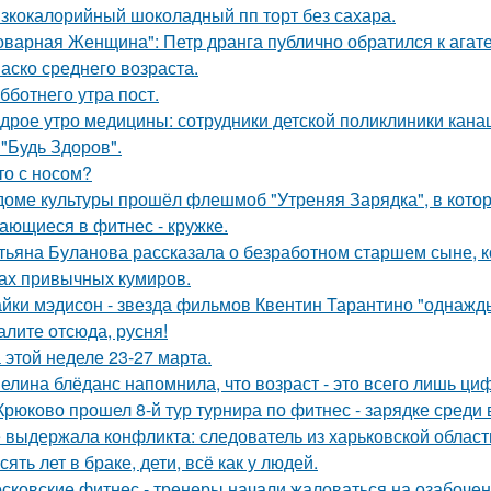
зкокалорийный шоколадный пп торт без сахара.
оварная Женщина": Петр дранга публично обратился к агат
аско среднего возраста.
бботнего утра пост.
дрое утро медицины: сотрудники детской поликлиники кана
 "Будь Здоров".
то с носом?
доме культуры прошёл флешмоб "Утреняя Зарядка", в кото
ающиеся в фитнес - кружке.
тьяна Буланова рассказала о безработном старшем сыне, к
ах привычных кумиров.
йки мэдисон - звезда фильмов Квентин Тарантино "однажд
алите отсюда, русня!
 этой неделе 23-27 марта.
елина блёданс напомнила, что возраст - это всего лишь ци
Крюково прошел 8-й тур турнира по фитнес - зарядке среди
 выдержала конфликта: следователь из харьковской области
сять лет в браке, дети, всё как у людей.
сковские фитнес - тренеры начали жаловаться на озабочен