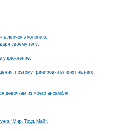
ить лерчек в колонию.
даря своему телу.
е упражнение.
ения, поэтому тренировки влияют на него
ря девочкам из моего ансамбля.
унга "Мир, Труд, Май".