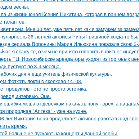
ходом весны.
ла из жизни юная Ксения Никитина, которая в раннем возр
е талантов.
ивет всем. Мне 30 лет, уже пять лет как я замужем за заме
пулярность 36-летней актрисы Рины Гришиной когда-то бы
езда сериала Воронины Мария Ильюхина показала свою 3-
йчас я скажу то, о чем не принято говорить в фитнес индуст
ерть ТЦ: Новосибирске арендаторы уходят из торговых цен
ди пустуют по 3-4 месяца.
рабочих дня я еще учитель физической культуры.
ем фоткать локти в сколково 14. 03.
ет продуктов - это не просто эстетика.
ревод интервью. Que.
и ошибки мешают девочкам накачать попу - орех, а пацанам с
оя природная "Аптека" - уже на кухне.
46 лет Виктория боня продолжает активно работать над сво
лить время.
тей больше не пускают на концерты данной особы.