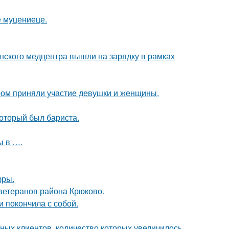
е муцениеце.
шского медцентра вышли на зарядку в рамках
ром приняли участие девушки и женщины,
оторый был бариста.
ы в ….
фры.
 ветеранов района Крюково.
 покончила с собой.
ных клиентов, количество которых увеличилось