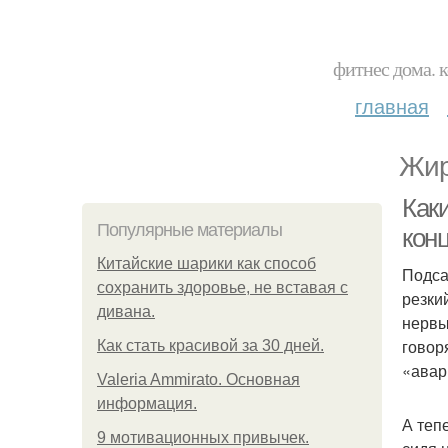
фитнес дома. 
главная
Жир
Каки
Популярные материалы
кон
Китайские шарики как способ
Подса
сохранить здоровье, не вставая с
резки
дивана.
нервы
говор
Как стать красивой за 30 дней.
«ава
Valeria Ammirato. Основная
информация.
А теп
9 мотивационных привычек.