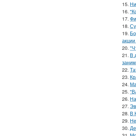
15.
Ни
16.
"К
17.
Фи
18.
Су
19.
Бо
акции
20.
"Ч
21.
В 
заним
22.
Та
23.
Кр
24.
Ма
25.
"В
26.
На
27.
Эв
28.
В 
29.
Не
30.
Де
31.
Мо