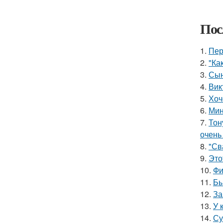
Пос
1.
Пер
2.
"Ка
3.
Сын
4.
Вик
5.
Хоч
6.
Мин
7.
Тон
очень
8.
"Св
9.
Это
10.
Фи
11.
Бы
12.
За
13.
У 
14.
Су