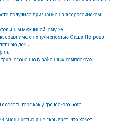
асте получила признание на всероссийском
чательным мужчиной, ему 35.
ла сравнима с популярностью Саши Петрова.
летнюю дочь.
рии.
тров, особенно в районных комплексах,
делать торс как у греческого бога.
ей внешностью и не скрывает, что хочет