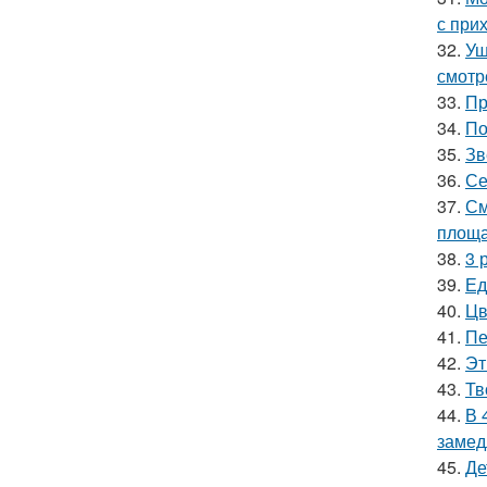
с при
32.
Уш
смотр
33.
Пр
34.
По
35.
Зв
36.
Се
37.
См
площа
38.
3 
39.
Ед
40.
Цв
41.
Пе
42.
Эт
43.
Тв
44.
В 
замед
45.
Де