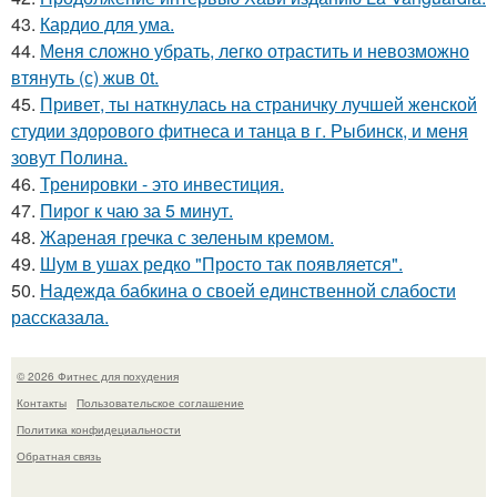
43.
Кардио для ума.
44.
Меня сложно убрать, легко отрастить и невозможно
втянуть (с) жuв 0t.
45.
Привет, ты наткнулась на страничку лучшей женской
студии здорового фитнеса и танца в г. Рыбинск, и меня
зовут Полина.
46.
Тренировки - это инвестиция.
47.
Пирог к чаю за 5 минут.
48.
Жареная гречка с зеленым кремом.
49.
Шум в ушах редко "Просто так появляется".
50.
Надежда бабкина о своей единственной слабости
рассказала.
© 2026 Фитнес для похудения
Контакты
Пользовательское соглашение
Политика конфидециальности
Обратная связь