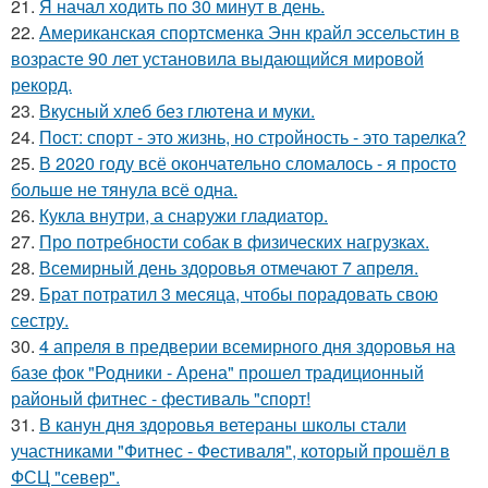
21.
Я начал ходить по 30 минут в день.
22.
Американская спортсменка Энн крайл эссельстин в
возрасте 90 лет установила выдающийся мировой
рекорд.
23.
Вкусный хлеб без глютена и муки.
24.
Пост: спорт - это жизнь, но стройность - это тарелка?
25.
В 2020 году всё окончательно сломалось - я просто
больше не тянула всё одна.
26.
Кукла внутри, а снаружи гладиатор.
27.
Про потребности собак в физических нагрузках.
28.
Всемирный день здоровья отмечают 7 апреля.
29.
Брат потратил 3 месяца, чтобы порадовать свою
сестру.
30.
4 апреля в предверии всемирного дня здоровья на
базе фок "Родники - Арена" прошел традиционный
районый фитнес - фестиваль "спорт!
31.
В канун дня здоровья ветераны школы стали
участниками "Фитнес - Фестиваля", который прошёл в
ФСЦ "север".