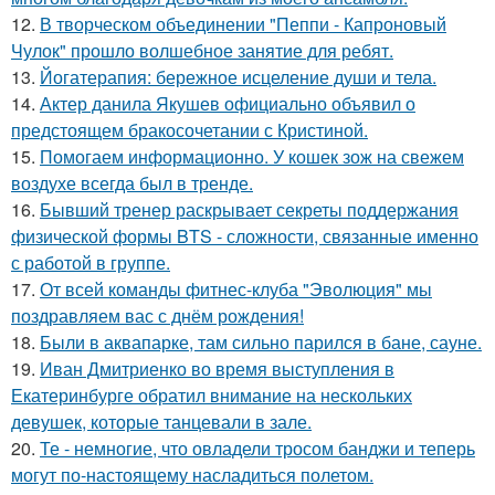
12.
В творческом объединении "Пеппи - Капроновый
Чулок" прошло волшебное занятие для ребят.
13.
Йогатерапия: бережное исцеление души и тела.
14.
Актер данила Якушев официально объявил о
предстоящем бракосочетании с Кристиной.
15.
Помогаем информационно. У кошек зож на свежем
воздухе всегда был в тренде.
16.
Бывший тренер раскрывает секреты поддержания
физической формы BTS - сложности, связанные именно
с работой в группе.
17.
От всей команды фитнес-клуба "Эволюция" мы
поздравляем вас с днём рождения!
18.
Были в аквапарке, там сильно парился в бане, сауне.
19.
Иван Дмитриенко во время выступления в
Екатеринбурге обратил внимание на нескольких
девушек, которые танцевали в зале.
20.
Те - немногие, что овладели тросом банджи и теперь
могут по-настоящему насладиться полетом.