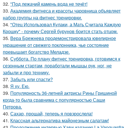
32.
"Под лежачий камень вода не течёт!
33.
Академия фитнеса и красоты чаровница объявляет
набор группы на фитнес тренировки.
34.
"Отец Использовал Кулаки, а Мать Считала Каждую
Крошку" - почему Сергей бурунов боится стать отцом.
35.
Вера Брежнева продемонстрировала ювелирное
украшение от свежего поклонника, чье состояние
превышает богатство Меладзе.
36.
Суббота. По плану фитнес тренировка, готовимся к
сезонным стартам, поработали мышцы рук, ног, не
забыли и про технику.
37.
Забыть или спасти?
38.
Я ху. Ею.
39.
Популярность 36-летней актрисы Рины Гришиной
когда-то была сравнима с популярностью Саши
Петрова.
40.
Сахар, прощай, теперь я повзрослела!
41.
Классная альтернатива майонезным салатам!
42.
Продолжение интервью Хави изданию La Vanguardia.