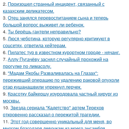
2.
Произошел странный инцидент, связанный с
казахским деликатесом.
3.
Отец занялся перевоспитанием сына и теперь
большой вопрос выживет ли ребенок.
4.
Ты берёшь гантели неправильно?
5.
Люся чеботина, которую регулярно критикуют в
соцсетях, ответила хейтерам.
6.
Пилатес тур в известном курортном городе - нячанг.
7.
Аллу Пугачёву заснял случайный прохожий на
прогулке по лимасолу.
8.
"Мадам Якобы Разваливалась на Глазах":
переживший операцию по удалению раковой опухоли
отар кушанашвили упрекнул лерчек.
9.
Красотку байкершу изуродовала частный хирург из
москвы.
10.
Звезда сериала "Кадетство" артем Терехов
откровенно рассказал о пережитой трагедии.
11.
Этот год совершенно уникальный для меня, во
многом благодаря девочкам из моего ансамбля.