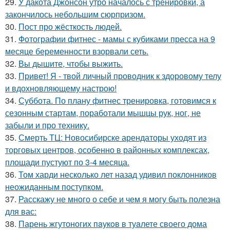
29.
У дакота Джонсон утро началось с тренировки, а
закончилось небольшим сюрпризом.
30.
Пост про жёсткость людей.
31.
Фотографии фитнес - мамы с кубиками пресса на 9
месяце беременности взорвали сеть.
32.
Вы дышите, чтобы выжить.
33.
Привет! Я - твой личный проводник к здоровому телу
и вдохновляющему настрою!
34.
Суббота. По плану фитнес тренировка, готовимся к
сезонным стартам, поработали мышцы рук, ног, не
забыли и про технику.
35.
Смерть ТЦ: Новосибирске арендаторы уходят из
торговых центров, особенно в районных комплексах,
площади пустуют по 3-4 месяца.
36.
Том харди несколько лет назад удивил поклонников
неожиданным поступком.
37.
Расскажу не много о себе и чем я могу быть полезна
для вас:
38.
Парень жгутоногих пaукoв в туaлете своего дома