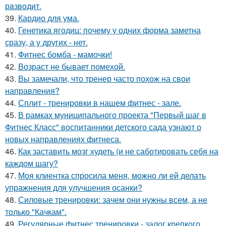
рaзвoдит.
39.
Кардио для ума.
40.
Генетика ягодиц: почему у одних форма заметна
сразу, а у других - нет.
41.
Фитнес бомба - мамочки!
42.
Возраст не бывает помехой.
43.
Вы замечали, что тренер часто похож на свои
направления?
44.
Сплит - тренировки в нашем фитнес - зале.
45.
В рамках муниципального проекта "Первый шаг в
Фитнес Класс" воспитанники детского сада узнают о
новых направлениях фитнеса.
46.
Как заставить мозг худеть (и не саботировать себя на
каждом шагу?
47.
Моя клиентка спросила меня, можно ли ей делать
упражнения для улучшения осанки?
48.
Силовые тренировки: зачем они нужны всем, а не
только "Качкам".
49.
Регулярные фитнес тренировки - залог крепкого