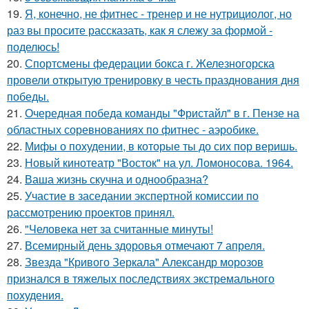
19.
Я, конечно, не фитнес - тренер и не нутрициолог, но
раз вы просите рассказать, как я слежу за формой -
поделюсь!
20.
Спортсмены федерации бокса г. Железногорска
провели открытую тренировку в честь празднования дня
победы.
21.
Очередная победа команды "Фристайл" в г. Пензе на
областных соревнованиях по фитнес - аэробике.
22.
Мифы о похудении, в которые ты до сих пор веришь.
23.
Новый кинотеатр "Восток" на ул. Ломоносова. 1964.
24.
Ваша жизнь скучна и однообразна?
25.
Участие в заседании экспертной комиссии по
рассмотрению проектов принял.
26.
"Человека нет за считанные минуты!
27.
Всемирный день здоровья отмечают 7 апреля.
28.
Звезда "Кривого Зеркала" Александр морозов
признался в тяжелых последствиях экстремального
похудения.