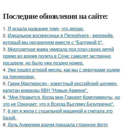
Последние обновления на сайте:
1.
Я искала название тому, что делаю.
2.
Идеальное воскресенье в Петербурге - велорейв,
который мы организуем вместе с "Балтикой 0".
3.
Многодетная мама умирала под плач своих детей
прямо во время полета в Сочи: самолет экстренно
посадили, но было уже поздно номер.
4.
Уже пошёл второй месяц, как мы с девочками ходим
на тренировки.
5.
Гарик Мартиросян - известный российский шоумен,
капитан команды КВН "Новые Армяне".
6.
"Мне Нравится, Когда мне Говорят Комплименты, но
это не Означает, что я Всегда Выгляжу Безупречно".
7.
6 лет я жила с сушильной машиной и считала это
базой.
8.
Дочь Анжелики варум показала странное фото