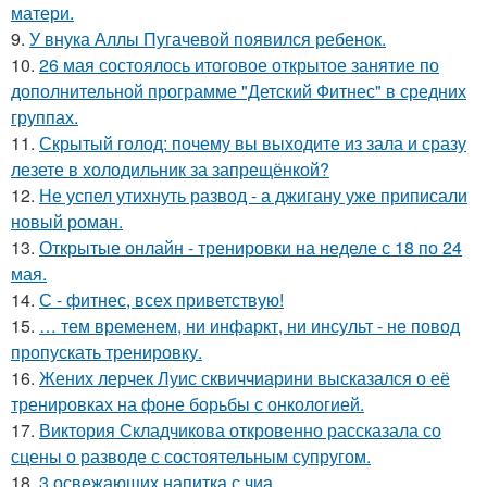
матери.
9.
У внука Аллы Пугачевой появился ребенок.
10.
26 мая состоялось итоговое открытое занятие по
дополнительной программе "Детский Фитнес" в средних
группах.
11.
Скрытый голод: почему вы выходите из зала и сразу
лезете в холодильник за запрещёнкой?
12.
Не успел утихнуть развод - а джигану уже приписали
новый роман.
13.
Открытые онлайн - тренировки на неделе с 18 по 24
мая.
14.
С - фитнес, всех приветствую!
15.
… тем временем, ни инфаркт, ни инсульт - не повод
пропускать тренировку.
16.
Жених лерчек Луис сквиччиарини высказался о её
тренировках на фоне борьбы с онкологией.
17.
Виктория Складчикова откровенно рассказала со
сцены о разводе с состоятельным супругом.
18.
3 освежающих напитка с чиа.