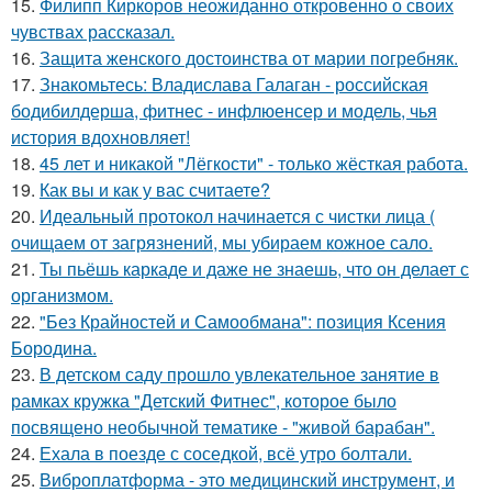
15.
Филипп Киркоров неожиданно откровенно о своих
чувствах рассказал.
16.
Защита женского достоинства от марии погребняк.
17.
Знакомьтесь: Владислава Галаган - российская
бодибилдерша, фитнес - инфлюенсер и модель, чья
история вдохновляет!
18.
45 лет и никакой "Лёгкости" - только жёсткая работа.
19.
Как вы и как у вас считаете?
20.
Идеальный протокол начинается с чистки лица (
очищаем от загрязнений, мы убираем кожное сало.
21.
Ты пьёшь каркаде и даже не знаешь, что он делает с
организмом.
22.
"Без Крайностей и Самообмана": позиция Ксения
Бородина.
23.
В детском саду прошло увлекательное занятие в
рамках кружка "Детский Фитнес", которое было
посвящено необычной тематике - "живой барабан".
24.
Ехала в поезде с соседкой, всё утро болтали.
25.
Виброплатформа - это медицинский инструмент, и