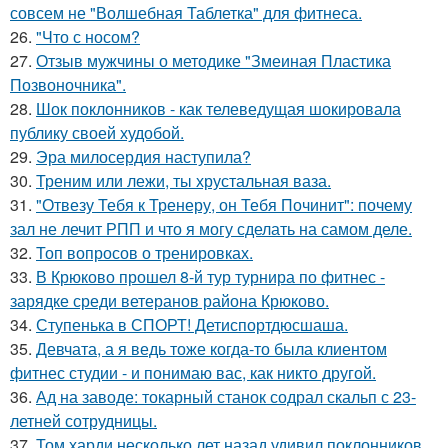
совсем не "Волшебная Таблетка" для фитнеса.
26.
"Что с носом?
27.
Отзыв мужчины о методике "Змеиная Пластика
Позвоночника".
28.
Шок поклонников - как телеведущая шокировала
публику своей худобой.
29.
Эра милосердия наступила?
30.
Треним или лежи, ты хрустальная ваза.
31.
"Отвезу Тебя к Тренеру, он Тебя Починит": почему
зал не лечит РПП и что я могу сделать на самом деле.
32.
Топ вопросов о тренировках.
33.
В Крюково прошел 8-й тур турнира по фитнес -
зарядке среди ветеранов района Крюково.
34.
Ступенька в СПОРТ! Детиспортдюсшаша.
35.
Девчата, а я ведь тоже когда-то была клиентом
фитнес студии - и понимаю вас, как никто другой.
36.
Ад на заводе: токарный станок содрал скальп с 23-
летней сотрудницы.
37.
Том харди несколько лет назад удивил поклонников