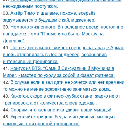
неожиданным поступком.
38.
Актёр Тимоти шаламе, похоже, всерьёз
задумывается о будущем с кайли дженнер.
39.
Немного жизненного. В последнее время постоянно
попадается тема "Променяла бы ты Москву на
Деревню".
40.
После длительного зимнего перерыва, ана де Армас
вновь отправилась в Лос-анджелес, возобновив
интенсивные тренировки.
41.
Чонгук из BTS, "Самый Сексуальный Мужчина в
Мире", - мастер по уходу за собой и фанат фитнеса.
42.
В случае если в зал идти не хочется или нет времени,
то можно не менее эффективно заниматься дома.
43.
Кажется, скоро в фитнес-клубах станет жарко не от
тренировок, а от количества слоев одежды.
44.
Спорим, что калланетика удивит ваши мышцы!
45.
Укрепляйте трицепс бедра и ягодичные мышцы с
помощью этой простой тренировки.