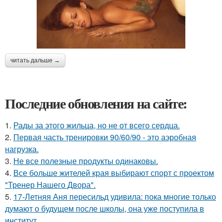
читать дальше →
Последние обновления на сайте:
1.
Рады за этого жильца, но не от всего сердца.
2.
Первая часть тренировки 90/60/90 - это аэробная
нагрузка.
3.
Не все полезные продукты одинаковы.
4.
Все больше жителей края выбирают спорт с проектом
"Тренер Нашего Двора".
5.
17-Летняя Аня пересильд удивила: пока многие только
думают о будущем после школы, она уже поступила в
институт.