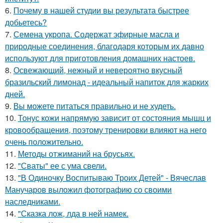
6.
Почему в нашей студии вы результата быстрее
добьетесь?
7.
Семена укропа. Содержат эфирные масла и
природные соединения, благодаря которым их давно
используют для приготовления домашних настоев.
8.
Освежающий, нежный и невероятно вкусный
бразильский лимонад - идеальный напиток для жарких
дней.
9.
Вы можете питаться правильно и не худеть.
10.
Тонус кожи напрямую зависит от состояния мышц и
кровообращения, поэтому тренировки влияют на него
очень положительно.
11.
Методы отжиманий на брусьях.
12.
"Сваты" ее с ума свели.
13.
"В Одиночку Воспитываю Троих Детей" - Вячеслав
Манучаров выложил фотографию со своими
наследниками.
14.
"Сказка лож, лда в ней намек.