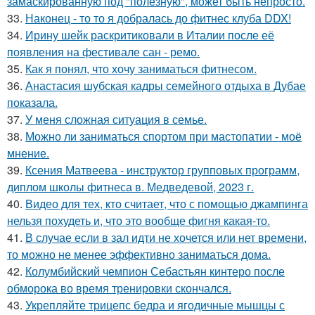
замаскированную под "полезную", может быть непросто.
33.
Наконец - то то я добралась до фитнес клуба DDX!
34.
Ирину шейк раскритиковали в Италии после её
появления на фестивале сан - ремо.
35.
Как я понял, что хочу заниматься фитнесом.
36.
Анастасия шубская кадры семейного отдыха в Дубае
показала.
37.
У меня сложная ситуация в семье.
38.
Можно ли заниматься спортом при мастопатии - моё
мнение.
39.
Ксения Матвеева - инструктор групповых программ,
диплом школы фитнеса в. Медведевой, 2023 г.
40.
Видео для тех, кто считает, что с помощью джампинга
нельзя похудеть и, что это вообще фигня какая-то.
41.
В случае если в зал идти не хочется или нет времени,
то можно не менее эффективно заниматься дома.
42.
Колумбийский чемпион Себастьян кинтеро после
обморока во время тренировки скончался.
43.
Укрепляйте трицепс бедра и ягодичные мышцы с