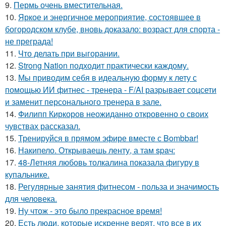
9.
Пермь очень вместительная.
10.
Яркое и энергичное мероприятие, состоявшее в
богородском клубе, вновь доказало: возраст для спорта -
не преграда!
11.
Что делать при выгорании.
12.
Strong Nation подходит практически каждому.
13.
Мы приводим себя в идеальную форму к лету с
помощью ИИ фитнес - тренера - F/AI разрывает соцсети
и заменит персонального тренера в зале.
14.
Филипп Киркоров неожиданно откровенно о своих
чувствах рассказал.
15.
Тренируйся в прямом эфире вместе с Bombbar!
16.
Накипело. Открываешь ленту, а там spaч:
17.
48-Летняя любовь толкалина показала фигуру в
купальнике.
18.
Регулярные занятия фитнесом - польза и значимость
для человека.
19.
Ну чтож - это было прекрасное время!
20.
Есть люди, которые искренне верят, что все в их