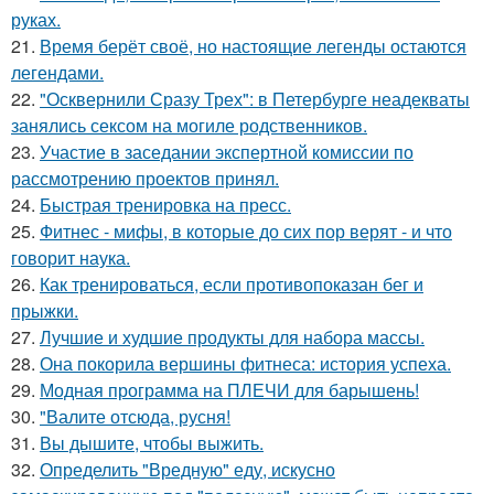
руках.
21.
Время берёт своё, но настоящие легенды остаются
легендами.
22.
"Осквернили Сразу Трех": в Петербурге неадекваты
занялись сексом на могиле родственников.
23.
Участие в заседании экспертной комиссии по
рассмотрению проектов принял.
24.
Быстрая тренировка на пресс.
25.
Фитнес - мифы, в которые до сих пор верят - и что
говорит наука.
26.
Как тренироваться, если противопоказан бег и
прыжки.
27.
Лучшие и худшие продукты для набора массы.
28.
Она покорила вершины фитнеса: история успеха.
29.
Модная программа на ПЛЕЧИ для барышень!
30.
"Валите отсюда, русня!
31.
Вы дышите, чтобы выжить.
32.
Определить "Вредную" еду, искусно