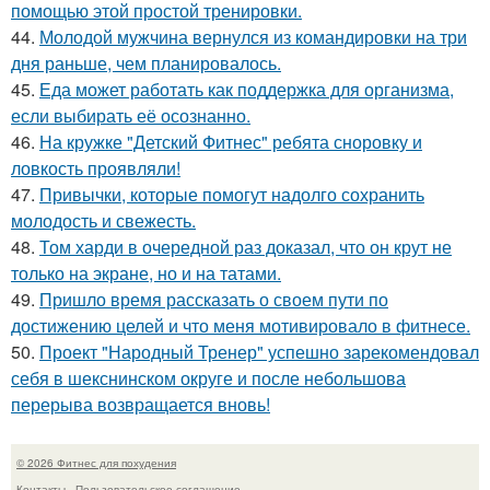
помощью этой простой тренировки.
44.
Молодой мужчина вернулся из командировки на три
дня раньше, чем планировалось.
45.
Еда может работать как поддержка для организма,
если выбирать её осознанно.
46.
На кружке "Детский Фитнес" ребята сноровку и
ловкость проявляли!
47.
Привычки, которые помогут надолго сохранить
молодость и свежесть.
48.
Том харди в очередной раз доказал, что он крут не
только на экране, но и на татами.
49.
Пришло время рассказать о своем пути по
достижению целей и что меня мотивировало в фитнесе.
50.
Проект "Народный Тренер" успешно зарекомендовал
себя в шекснинском округе и после небольшова
перерыва возвращается вновь!
© 2026 Фитнес для похудения
Контакты
Пользовательское соглашение