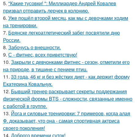
5.
"Какие тусовки! ": Миллиардер Андрей Ковалев
призвал отправить лерчек в колонию.
6.
Уже пошёл второй месяц, как мы с девочками ходим
на тренировки.
7.
Брянске легкоатлетический забег посвятили дню
России.
8.
Забочусь о внешности.
9.
С - фитнес, всех приветствую!
10.
Закрыли с девчонками фитнес - сезон, отметили его
на природе, в тишине с пением птиц.
11.
33 года, 46 кг и без жёстких диет - как держит форму
Екатерина Ковальчук.
12.
Бывший тренер раскрывает секреты поддержания
физической формы BTS - сложности, связанные именно
с работой в группе.
13.
Йога и силовые тренировки: 7 примеров, когда алая
Ф. доказывает, что она - самая спортивная актриса
своего поколения!
14.
Доброго времени суток!