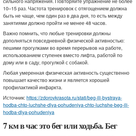
сильного напряжения. Повторяйте упражнение не более
10–15 раз. Частота тренировок с отягощением должна
быть не чаще, чем один раз в два дня, то есть между
занятиями должно пройти не менее 48 часов.
Важно помнить, что любые тренировки должны
дополняться повседневной физической активностью:
пешими прогулками во время перерывов на работе,
использованием ступенек вместо лифта, работой по
дому или в саду, прогулкой с собакой.
Любая умеренная физическая активность существенно
повышает качество жизни и является хорошей
профилактикой инфаркта.
Источник:
https://zdorovkrasota.ru/stati/beg-ili-bystraya-
hodba-chto-luchshe-dlya-pohudeniya-chto-luchshe-beg-ili-
hodba-dlya-pohudeniya
7 км в час это бег или ходьба. Бег