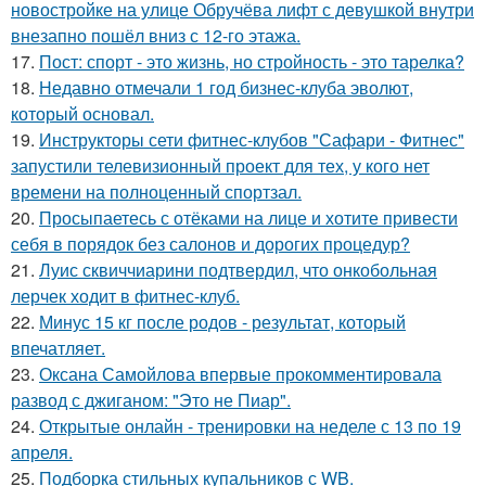
новостройке на улице Обручёва лифт с девушкой внутри
внезапно пошёл вниз с 12-го этажа.
17.
Пост: спорт - это жизнь, но стройность - это тарелка?
18.
Недавно отмечали 1 год бизнес-клуба эволют,
который основал.
19.
Инструкторы сети фитнес-клубов "Сафари - Фитнес"
запустили телевизионный проект для тех, у кого нет
времени на полноценный спортзал.
20.
Просыпаетесь с отёками на лице и хотите привести
себя в порядок без салонов и дорогих процедур?
21.
Луис сквиччиарини подтвердил, что онкобольная
лерчек ходит в фитнес-клуб.
22.
Минус 15 кг после родов - результат, который
впечатляет.
23.
Оксана Самойлова впервые прокомментировала
развод с джиганом: "Это не Пиар".
24.
Открытые онлайн - тренировки на неделе с 13 по 19
апреля.
25.
Подборка стильных купальников с WB.