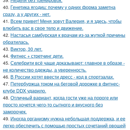
39.
Неделя без тренировок.
40.
Генетика ягодиц: почему у одних форма заметна
сразу, а у других - нет.
41.
Всем привет! Меня зовут Валерия, и я здесь, чтобы
влюбить вас в свое тело и движение.
42.
Настасья самбурская к врачам из-за жуткой причины
обратилась.
43.
Виктор, 30 лет.
44.
Фитнес + стретчинг дети.
45.
Селебрити всё чаще доказывают: главное в образе -
не количество одежды, а уверенность.
46.
В России хотят ввести дресс - код в спортзалах.
47.
Петербуржца током на беговой дорожке в фитнес-
клубе DDX ударило.
48.
Отличный вариант, когда гости уже на пороге или
просто хочется чего-то сытного и вкусного без
заморочек.
49.
Иногда организму нужна небольшая поддержка, и ее
легко обеспечить с помощью простых сочетаний овощей