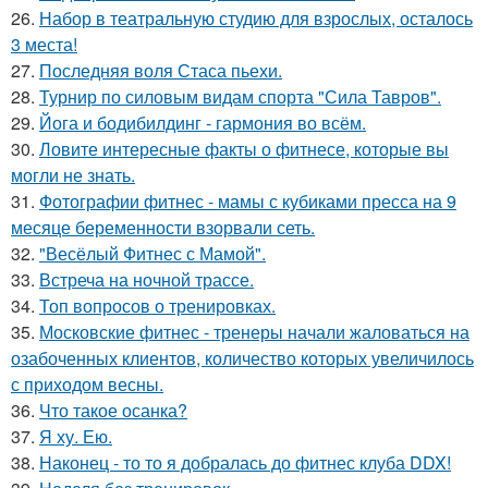
26.
Набор в театральную студию для взрослых, осталось
3 места!
27.
Последняя воля Стаса пьехи.
28.
Турнир по силовым видам спорта "Сила Тавров".
29.
Йога и бодибилдинг - гармония во всём.
30.
Ловите интересные факты о фитнесе, которые вы
могли не знать.
31.
Фотографии фитнес - мамы с кубиками пресса на 9
месяце беременности взорвали сеть.
32.
"Весёлый Фитнес с Мамой".
33.
Встреча на ночной трассе.
34.
Топ вопросов о тренировках.
35.
Московские фитнес - тренеры начали жаловаться на
озабоченных клиентов, количество которых увеличилось
с приходом весны.
36.
Что такое осанка?
37.
Я ху. Ею.
38.
Наконец - то то я добралась до фитнес клуба DDX!