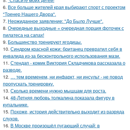
5.
"Спасите моих детей!
6.
Все больше жителей края выбирают спорт с проектом
"Тренер Нашего Двора".
7.
Неожиданное заявление: "До Было Лучше".
8.
Очередные выходные = очередная порция фоточек с
пилатеса на сапах!
9.
Большинство тренируют ягодицы.
10.
Синдром красной кожи: британец превратил себя в
инвалида из-за бесконтрольного использования мази.
11.
Стендап - комик Виктория Складчикова рассказала о
разводе.
12.
… тем временем, ни инфаркт, ни инсульт - не повод
пропускать тренировку.
13.
Сколько времени нужно мышцам для роста.
14.
48-Летняя любовь толкалина показала фигуру в
купальнике.
15.
Похоже, история действительно выходит из разряда
слухов.
16.
В Москве произошёл пугающий случай: в