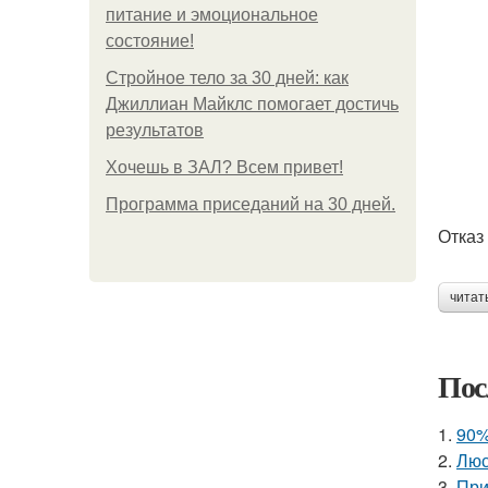
питание и эмоциональное
состояние!
Стройное тело за 30 дней: как
Джиллиан Майклс помогает достичь
результатов
Хочешь в ЗАЛ? Всем привет!
Программа приседаний на 30 дней.
Отказ
читат
Пос
1.
90%
2.
Люс
3.
При