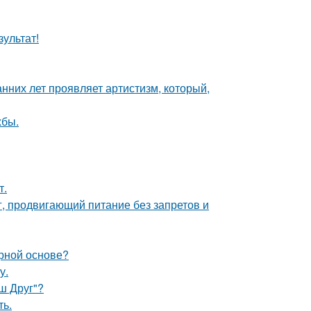
зультат!
анних лет проявляет артистизм, который,
жбы.
т.
г, продвигающий питание без запретов и
рной основе?
у.
аш Друг"?
ть.