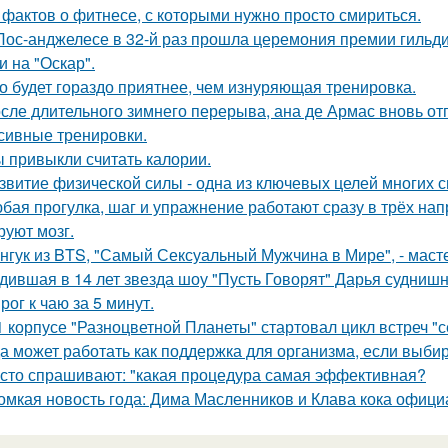
 фактов о фитнесе, с которыми нужно просто смириться.
Лос-анджелесе в 32-й раз прошла церемония премии гильди
и на "Оскар".
о будет гораздо приятнее, чем изнуряющая тренировка.
сле длительного зимнего перерыва, ана де Армас вновь от
сивные тренировки.
 привыкли считать калории.
звитие физической силы - одна из ключевых целей многих 
бая прогулка, шаг и упражнение работают сразу в трёх на
руют мозг.
нгук из BTS, "Самый Сексуальный Мужчина в Мире", - масте
дившая в 14 лет звезда шоу "Пусть Говорят" Дарья суднишн
рог к чаю за 5 минут.
1 корпусе "Разноцветной Планеты" стартовал цикл встреч "с
а может работать как поддержка для организма, если выбир
сто спрашивают: "какая процедура самая эффективная?
омкая новость года: Дима Масленников и Клава кока офици