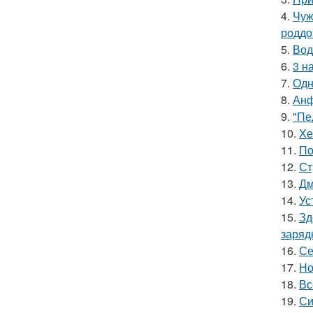
4.
Чуж
роддо
5.
Вод
6.
3 н
7.
Одн
8.
Анф
9.
"Пе
10.
Хе
11.
По
12.
Ст
13.
Дм
14.
Ус
15.
Зд
заряд
16.
Се
17.
Но
18.
Вс
19.
Си