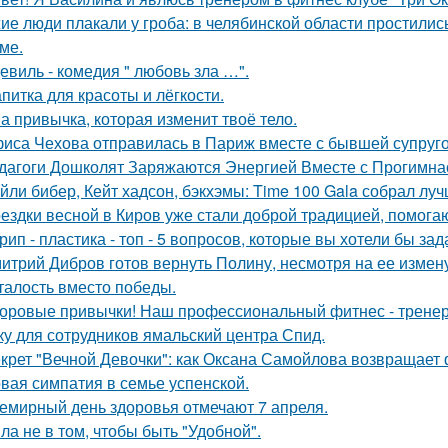
ие люди плакали у гроба: в челябинской области простилис
ме.
евиль - комедия " любовь зла …".
апитка для красоты и лёгкости.
а привычка, которая изменит твоё тело.
иса Чехова отправилась в Париж вместе с бывшей супруго
дагоги Дошколят Заряжаются Энергией Вместе с Прогимнас
йли бибер, Кейт хадсон, бэкхэмы: Time 100 Gala собрал лу
ездки весной в Киров уже стали доброй традицией, помогаю
рип - пластика - топ - 5 вопросов, которые вы хотели бы зад
итрий Дибров готов вернуть Полину, несмотря на ее измену
талость вместо победы.
оровые привычки! Наш профессиональный фитнес - тренер
ку для сотрудников ямальский центра Спид.
крет "Вечной Девочки": как Оксана Самойлова возвращает 
вая симпатия в семье успенской.
емирный день здоровья отмечают 7 апреля.
ла не в том, чтобы быть "Удобной".