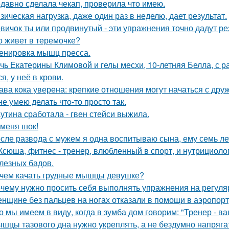
давно сделала чекап, проверила что имею.
зическая нагрузка, даже один раз в неделю, дает результат.
вичок ты или продвинутый - эти упражнения точно дадут ре
о живет в теремочке?
енировка мышц пресса.
чь Екатерины Климовой и гелы месхи, 10-летняя Белла, с р
я, у неё в крови.
ава кока уверена: крепкие отношения могут начаться с дру
не умею делать что-то просто так.
утина сработала - гвен стейси выжила.
 меня шок!
сле развода с мужем я одна воспитываю сына, ему семь ле
Ксюша, фитнес - тренер, влюбленный в спорт, и нутрициоло
лезных бадов.
чем качать грудные мышцы девушке?
чему нужно просить себя выполнять упражнения на регуля
нщине без пальцев на ногах отказали в помощи в аэропорт
о мы имеем в виду, когда в зумба дом говорим: "Тренер - в
шцы тазового дна нужно укреплять, а не бездумно напряга