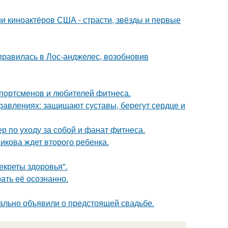
и киноактёров США - страсти, звёзды и первые
правилась в Лос-анджелес, возобновив
спортсменов и любителей фитнеса.
правлениях: защищают суставы, берегут сердце и
р по уходу за собой и фанат фитнеса.
икова ждет второго ребенка.
екреты здоровья".
ать её осознанно.
ально объявили о предстоящей свадьбе.