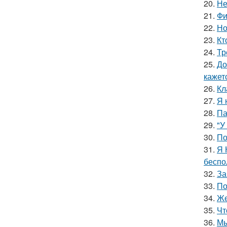
20.
Не
21.
Фи
22.
Но
23.
Кт
24.
Тр
25.
До
кажетс
26.
Кл
27.
Я 
28.
Па
29.
"У
30.
По
31.
Я 
беспо
32.
За
33.
По
34.
Же
35.
Чт
36.
Мы