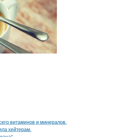
сего витаминов и минералов.
ила хейтерам.
еана".