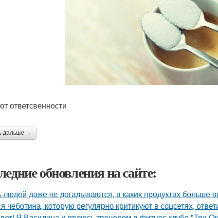
 от ответсвенности
ь дальше →
ледние обновления на сайте:
 людей даже не догадываются, в каких продуктах больше в
я чеботина, которую регулярно критикуют в соцсетях, ответ
вет! Я Василина и явлюсь тренером в фитнес клубе "Три Ок