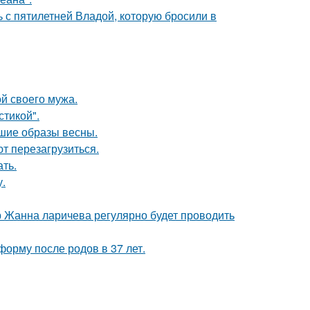
ь с пятилетней Владой, которую бросили в
й своего мужа.
тикой".
чшие образы весны.
т перезагрузиться.
ать.
.
 Жанна ларичева регулярно будет проводить
форму после родов в 37 лет.