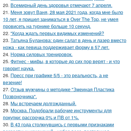
20.
Всемирный день здоровья отмечают 7 апреля.
21.
Меня зовут Ваня, 28 мая 2021 года, когда мне было
10 лет, я пришел заниматься в Over The Top, не умея
провисеть на турнике больше 10 секунд.
22.
"Когда ждать первых видимых изменений?
23.
Татьяна Буланова: один салат в день и лазер вместо
ножа - как певица поддерживает форму в 57 лет.
24.
Норма силовых тренировок.
25.
Фитнес - мифы, в которые до сих пор верят - и что
говорит наука.
26.
Пресс при графике 5/5 - это реальность, а не
везение!
27.
Отзыв мужчины о методике "Змеиная Пластика
Позвоночника".
28.
Мы встречаем долгожданный.
29.
Москва. Подобрали рабочие инструменты для
покупки: рассрочка 0% и ПВ от 1%.
30.
В 43 года столкнувшись с первыми признаками