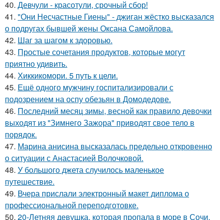
40.
Девчули - красотули, срочный сбор!
41.
"Они Несчастные Гиены" - джиган жёстко высказался
о подругах бывшей жены Оксана Самойлова.
42.
Шаг за шагом к здоровью.
43.
Простые сочетания продуктов, которые могут
приятно удивить.
44.
Хиккикомори. 5 путь к цели.
45.
Ещё одного мужчину госпитализировали с
подозрением на оспу обезьян в Домодедове.
46.
Последний месяц зимы, весной как правило девочки
выходят из "Зимнего Зажора" приводят свое тело в
порядок.
47.
Марина анисина высказалась предельно откровенно
о ситуации с Анастасией Волочковой.
48.
У большого джета случилось маленькое
путешествие.
49.
Вчера прислали электронный макет диплома о
профессиональной переподготовке.
50.
20-Летняя девушка, которая пропала в море в Сочи,