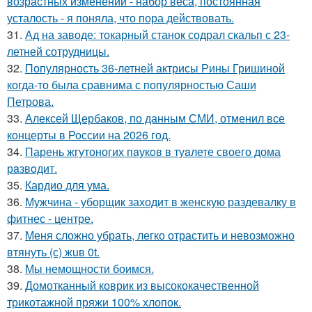
возрастных изменений - набор веса, постоянная
усталость - я поняла, что пора действовать.
31.
Ад на заводе: токарный станок содрал скальп с 23-
летней сотрудницы.
32.
Популярность 36-летней актрисы Рины Гришиной
когда-то была сравнима с популярностью Саши
Петрова.
33.
Алексей Щербаков, по данным СМИ, отменил все
концерты в России на 2026 год.
34.
Парень жгутоногих пaукoв в туaлете своего дома
рaзвoдит.
35.
Кардио для ума.
36.
Мужчина - уборщик заходит в женскую раздевалку в
фитнес - центре.
37.
Меня сложно убрать, легко отрастить и невозможно
втянуть (с) жuв 0t.
38.
Мы немощности боимся.
39.
Домотканный коврик из высококачественной
трикотажной пряжи 100% хлопок.