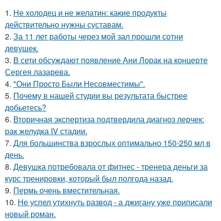
1.
Не холодец и не желатин: какие продукты
действительно нужны суставам.
2.
За 11 лет работы через мой зал прошли сотни
девушек.
3.
В сети обсуждают появление Ани Лорак на концерте
Сергея лазарева.
4.
"Они Просто Были Несовместимы".
5.
Почему в нашей студии вы результата быстрее
добьетесь?
6.
Вторичная экспертиза подтвердила диагноз лерчек:
рак желудка IV стадии.
7.
Для большинства взрослых оптимально 150-250 мл в
день.
8.
Девушка потребовала от фитнес - тренера деньги за
курс тренировки, который был полгода назад.
9.
Пермь очень вместительная.
10.
Не успел утихнуть развод - а джигану уже приписали
новый роман.