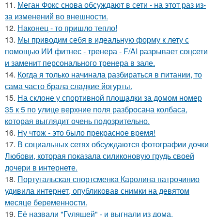
11.
Меган Фокс снова обсуждают в сети - на этот раз из-
за изменений во внешности.
12.
Наконец - то пришло тепло!
13.
Мы приводим себя в идеальную форму к лету с
помощью ИИ фитнес - тренера - F/AI разрывает соцсети
и заменит персонального тренера в зале.
14.
Когда я только начинала разбираться в питании, то
сама часто брала сладкие йогурты.
15.
На склоне у спортивной площадки за домом номер
35 к 5 по улице верхние поля разбросана колбаса,
которая выглядит очень подозрительно.
16.
Ну чтож - это было прекрасное время!
17.
В социальных сетях обсуждаются фотографии дочки
Любови, которая показала силиконовую грудь своей
дочери в интернете.
18.
Португальская спортсменка Каролина патрочинио
удивила интернет, опубликовав снимки на девятом
месяце беременности.
19.
Её назвали "Гулящей" - и выгнали из дома.