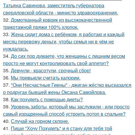
Татьяна Савинова, заместитель губернатора
свердловской области - министр здравоохранения.
32.
Домотканный коврик из высококачественной
трикотажной пряжи 100% хлопок.
33.
Жена сидит дома с ребёнком, я работаю и каждый
месяц перевожу деньги, чтобы семья ни в чём не
нуждалась.
34.
До сих пор думаете, что женщины с лишним весом
просто не могут контролировать свой аппетит?
35.
Девчули - красотули, срочный сбор!
36.
Мы привыкли считать калории.
37.
"Они Несчастные Гиены" - джиган жёстко высказался
о подругах бывшей жены Оксана Самойлова.
38.
Как похудеть с помощью диеты?
39.
Уровень заботы, который мы заслужили - или просто
самый изощренный способ устроить потоп в спальне?
40.
Случай на горном склоне.
41.
Пиши "Хочу Похудеть" и я стану для тебя той