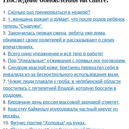
1.
Сколько раз тренироваться в неделю?
2.
1. женщина рожает и думает, что после родов ребёнок
теперь "Снаружи".
3.
Закончилась первая смена, ребята уже дома,
обнимают своих родителей и рассказывают о своих
впечатлениях.
4.
Всего одно упражнение и всё тело в работе!
5.
Про "Идеальные" отжимания с прямых ног поговорим.
6.
Синдром красной кожи: британец превратил себя в
инвалида из-за бесконтрольного использования мази.
7.
Чужие люди плакали у гроба: в челябинской области
простились с пятилетней Владой, которую бросили в
роддоме.
8.
Кировчане день россии массовой зарядкой отметят.
9.
Красотку байкершу изуродовала частный хирург из
москвы.
10.
Фитнес против "Холодца" на руках.