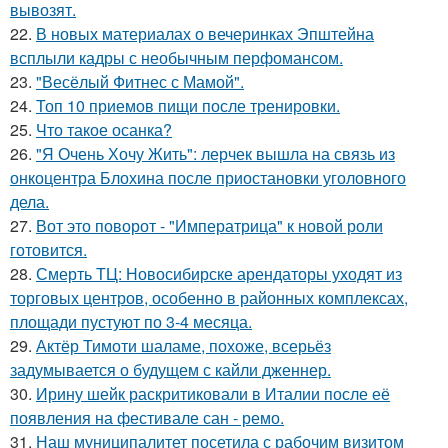
вывозят.
22.
В новых материалах о вечеринках Эпштейна
всплыли кадры с необычным перфомансом.
23.
"Весёлый Фитнес с Мамой".
24.
Топ 10 приемов пищи после тренировки.
25.
Что такое осанка?
26.
"Я Очень Хочу Жить": лерчек вышла на связь из
онкоцентра Блохина после приостановки уголовного
дела.
27.
Вот это поворот - "Императрица" к новой роли
готовится.
28.
Смерть ТЦ: Новосибирске арендаторы уходят из
торговых центров, особенно в районных комплексах,
площади пустуют по 3-4 месяца.
29.
Актёр Тимоти шаламе, похоже, всерьёз
задумывается о будущем с кайли дженнер.
30.
Ирину шейк раскритиковали в Италии после её
появления на фестивале сан - ремо.
31.
Наш муниципалитет посетила с рабочим визитом