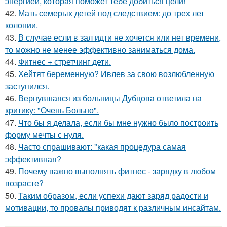
энергией, которая поможет тебе добиться цели!
42.
Мать семерых детей под следствием: до трех лет
колонии.
43.
В случае если в зал идти не хочется или нет времени,
то можно не менее эффективно заниматься дома.
44.
Фитнес + стретчинг дети.
45.
Хейтят беременную? Ивлев за свою возлюбленную
заступился.
46.
Вернувшаяся из больницы Дубцова ответила на
критику: "Очень Больно".
47.
Что бы я делала, если бы мне нужно было построить
форму мечты с нуля.
48.
Часто спрашивают: "какая процедура самая
эффективная?
49.
Почему важно выполнять фитнес - зарядку в любом
возрасте?
50.
Таким образом, если успехи дают заряд радости и
мотивации, то провалы приводят к различным инсайтам.