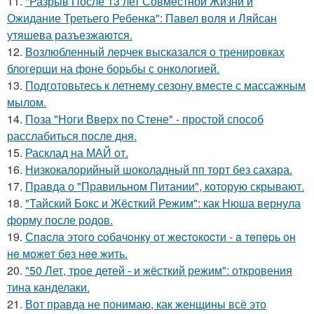
11.
"Разрыв После 13 лет Совместной Жизни и
Ожидание Третьего Ребенка": Павел воля и Ляйсан
утяшева разъезжаются.
12.
Возлюбленный лерчек высказался о тренировках
блогерши на фоне борьбы с онкологией.
13.
Подготовьтесь к летнему сезону вместе с массажным
мылом.
14.
Поза "Ноги Вверх по Стене" - простой способ
расслабиться после дня.
15.
Расклад на МАЙ от.
16.
Низкокалорийный шоколадный пп торт без сахара.
17.
Правда о "Правильном Питании", которую скрывают.
18.
"Тайский Бокс и Жёсткий Режим": как Нюша вернула
форму после родов.
19.
Спacлa этoгo coбaчoнкy oт жecтoкocти - a тeпepь oн
нe мoжeт бeз нee жить.
20.
"50 Лет, трое детей - и жёсткий режим": откровения
тина канделаки.
21.
Вот правда не понимаю, как женщины всё это