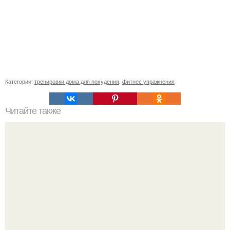
Категории:
тренировки дома для похудения
,
фитнес упражнения
Читайте также
Сколько ккал в картошке. Таблица калорийности
картофеля при разной обработке