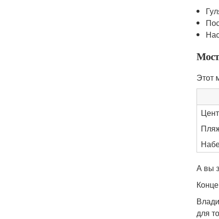
Гул
Пос
Нас
Мост
Этот 
Цент
Пляж
Наб
А вы 
Конце
Влади
для т