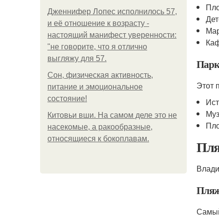
Пло
Дженнифер Лопес исполнилось 57,
Дет
и её отношение к возрасту -
Мар
настоящий манифест уверенности:
Каф
"не говорите, что я отлично
выгляжу для 57.
Парк
Сон, физическая активность,
Этот 
питание и эмоциональное
состояние!
Ист
Му
Китовьи вши. На самом деле это не
Пло
насекомые, а ракообразные,
относящиеся к бокоплавам.
Пля
Влади
Пляж
Самый