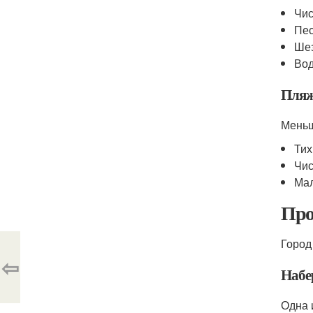
Чис
Пес
Шез
Вод
Пляж
Меньш
Тих
Чис
Мал
Про
Город
⇦
Набе
Одна 