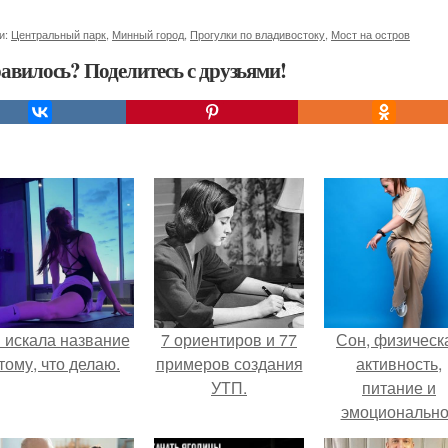
и:
Центральный парк
,
Минный город
,
Прогулки по владивостоку
,
Мост на остров
авилось? Поделитесь с друзьями!
 искала название
7 ориентиров и 77
Сон, физическ
тому, что делаю.
примеров создания
активность,
УТП.
питание и
эмоциональн
состояние!