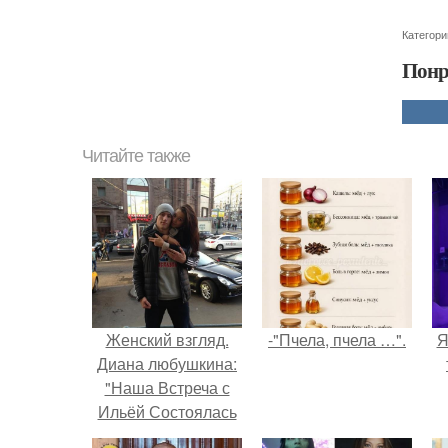
Категори
Понр
Читайте также
Женский взгляд.
-"Пчела, пчела …".
Я
Диана любушкина:
"Наша Встреча с
Ильёй Состоялась
Спустя 3 Года с