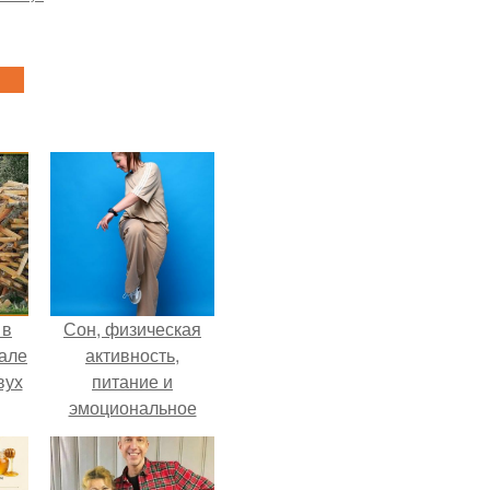
 в
Сон, физическая
зале
активность,
вух
питание и
эмоциональное
состояние!