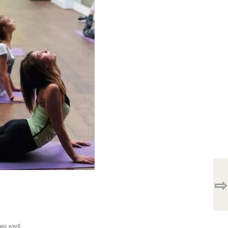
⇨
ес клуб