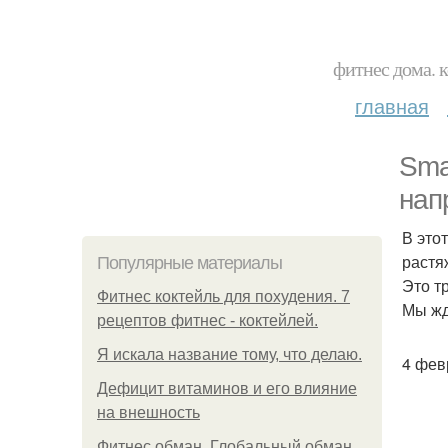
фитнес дома. 
главная
Sma
нап
В это
растя
Популярные материалы
Это т
Фитнес коктейль для похудения. 7
Мы жд
рецептов фитнес - коктейлей.
Я искала название тому, что делаю.
4 февр
Дефицит витаминов и его влияние
на внешность
Фитнес обман. Глобальный обман