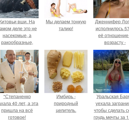
Китовьи вши. На
Мы делаем тонкую
Дженнифер Ло
амом деле это не
талию!
исполнилось 57
насекомые, а
её отношение
ракообразные,
возрасту -
относящиеся к
настоящий
бокоплавам.
манифест
уверенности: "
говорите, что 
отлично выгля
для 57.
"Степаненко
Имбирь -
Уральская Бар
хала 40 лет, а эта
природный
уехала заграни
пришла на всё
целитель.
чтобы сделать с
готовое!
грудь мечты за 1
тыс.