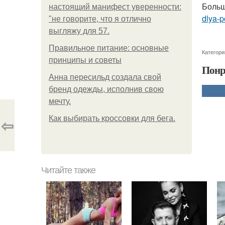
Больш
настоящий манифест уверенности:
dlya-p
"не говорите, что я отлично
выгляжу для 57.
Правильное питание: основные
Категори
принципы и советы
Понр
Анна пересильд создала свой
бренд одежды, исполнив свою
мечту.
Как выбирать кроссовки для бега.
⇦
Читайте также