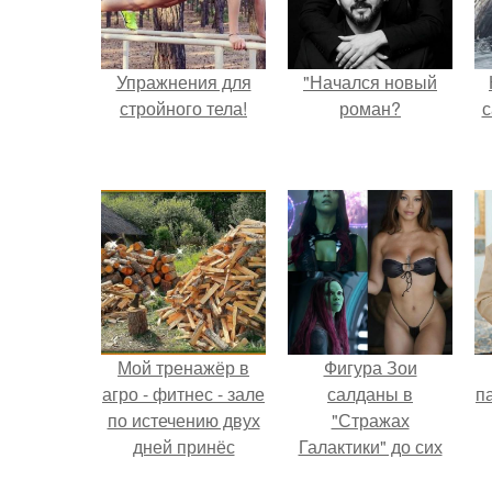
Упражнения для
"Начался новый
стройного тела!
роман?
с
Мой тренажёр в
Фигура Зои
агро - фитнес - зале
салданы в
па
по истечению двух
"Стражах
дней принёс
Галактики" до сих
ощутимый
пор вызывает