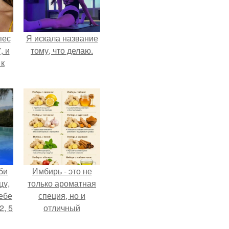
пес
Я искала название
, и
тому, что делаю.
 к
не
я
жу
би
Имбирь - это не
цу,
только ароматная
ебе
специя, но и
2, 5
отличный
ингредиент для