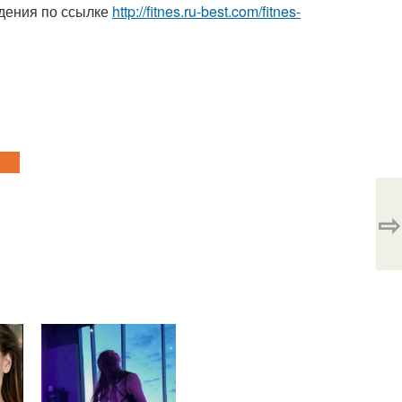
дения по ссылке
http://fitnes.ru-best.com/fitnes-
⇨