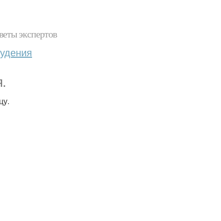
веты экспертов
худения
.
цу.