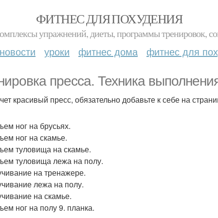
ФИТНЕС ДЛЯ ПОХУДЕНИЯ
комплексы упражнений, диеты, программы тренировок, со
новости
уроки
фитнес дома
фитнес для по
нировка пресса. Техника выполнения
очет красивый пресс, обязательно добавьте к себе на страни
ъем ног на брусьях.
ъем ног на скамье.
дъем туловища на скамье.
дъем туловища лежа на полу.
ручивание на тренажере.
ручивание лежа на полу.
ручивание на скамье.
ъем ног на полу 9. планка.