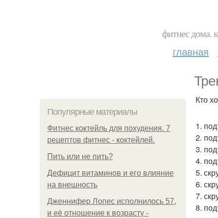
фитнес дома. 
главная
Тре
Кто х
Популярные материалы
1. под
Фитнес коктейль для похудения. 7
2. под
рецептов фитнес - коктейлей.
3. по
Пить или не пить?
4. по
5. ск
Дефицит витаминов и его влияние
6. ск
на внешность
7. ск
Дженнифер Лопес исполнилось 57,
8. под
и её отношение к возрасту -