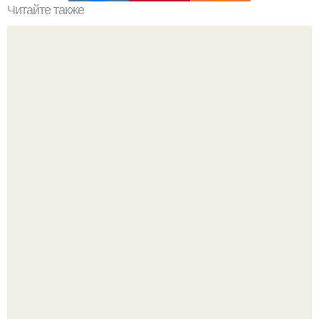
Читайте также
Куда сходить в Тюмени. 20 Лучших мест в Тюмени, куда
можно сходить с маленьким ребенком
Китовьи вши. На самом деле это не насекомые, а
ракообразные, относящиеся к бокоплавам.