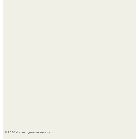
Тут даже мы не знаем, как комментировать.
Сергей соседов показал свою скромную дачу - и удивил
поклонников.
© 2026 Фитнес для похудения