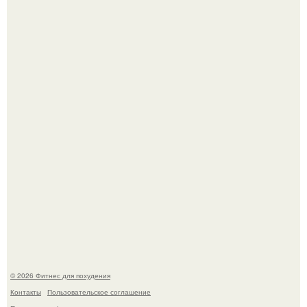
Уральская Барби уехала заграницу, чтобы сделать себе
грудь мечты за 12, 5 тыс.
Имбирь - это не только ароматная специя, но и отличный
ингредиент для полезных напитков и блюд.
© 2026 Фитнес для похудения
Контакты
Пользовательское соглашение