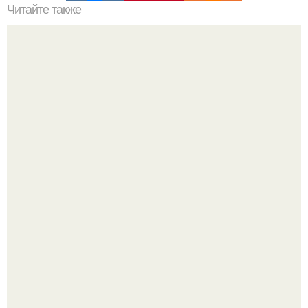
Читайте также
Куриное Филе с шампиньонами в соусе для ПП- ужина.
Анна пересильд создала свой бренд одежды, исполнив
свою мечту.