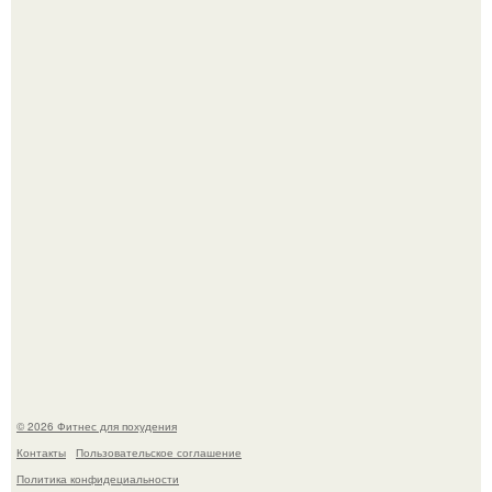
Уральская Барби уехала заграницу, чтобы сделать себе
грудь мечты за 12, 5 тыс.
Имбирь - это не только ароматная специя, но и отличный
ингредиент для полезных напитков и блюд.
© 2026 Фитнес для похудения
Контакты
Пользовательское соглашение
Политика конфидециальности