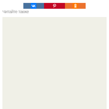
Читайте также
Упражнения для подтяжки лица. 8 действенных
упражнений для подтяжки овала лица.