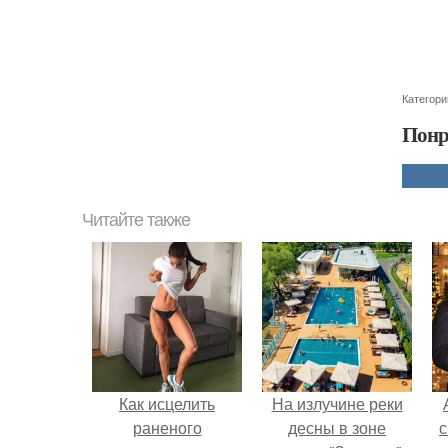
Категори
Понр
Читайте также
Как исцелить
На излучине реки
раненого
десны в зоне
с