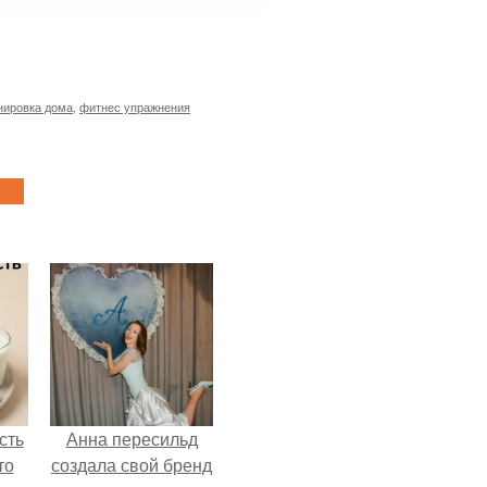
нировка дома
,
фитнес упражнения
сть
Анна пересильд
то
создала свой бренд