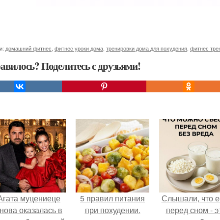
и:
домашний фитнес
,
фитнес уроки дома
,
тренировки дома для похудения
,
фитнес тре
авилось? Поделитесь с друзьями!
Агата муцениеце
5 правил питания
Слышали, что е
нова оказалась в
при похудении.
перед сном - э