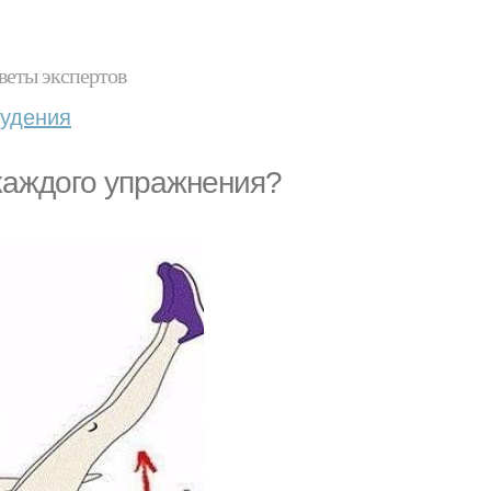
веты экспертов
худения
каждого упражнения?