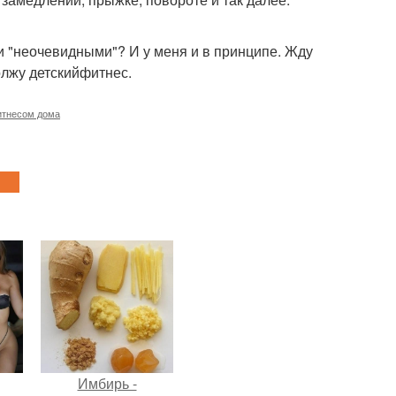
и "неочевидными"? И у меня и в принципе. Жду
олжу детскийфитнес.
итнесом дома
Имбирь -