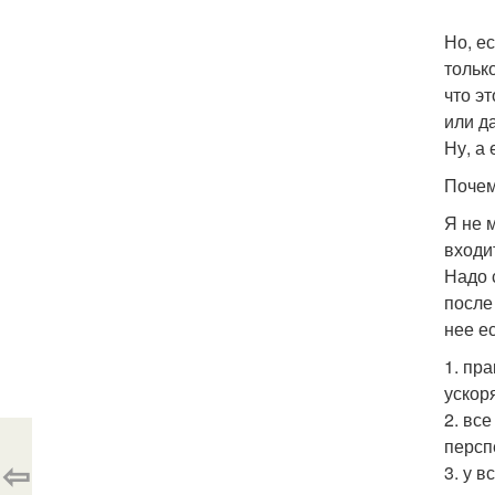
Но, е
тольк
что э
или д
Ну, а
Почем
Я не 
входи
Надо 
после
нее е
1. пр
ускор
2. вс
персп
⇦
3. у 