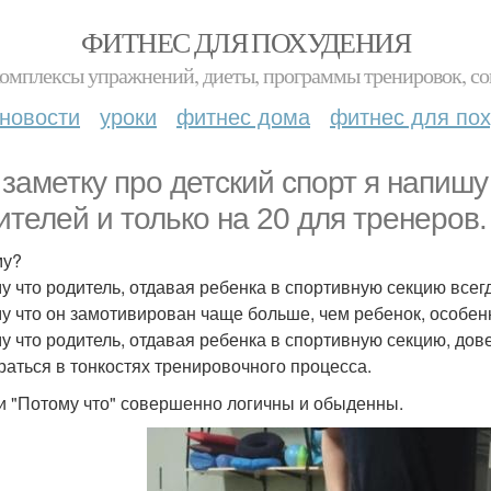
ФИТНЕС ДЛЯ ПОХУДЕНИЯ
комплексы упражнений, диеты, программы тренировок, со
новости
уроки
фитнес дома
фитнес для по
 заметку про детский спорт я напишу
ителей и только на 20 для тренеров.
му?
у что родитель, отдавая ребенка в спортивную секцию всегд
у что он замотивирован чаще больше, чем ребенок, особен
у что родитель, отдавая ребенка в спортивную секцию, дове
раться в тонкостях тренировочного процесса.
ти "Потому что" совершенно логичны и обыденны.