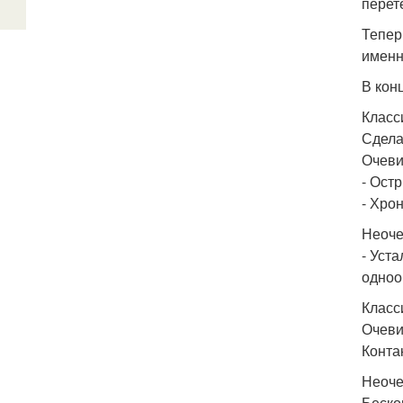
перет
Тепер
именн
В кон
Класс
Сдела
Очеви
- Ост
- Хро
Неоче
- Уст
одноо
Класс
Очеви
Конта
Неоче
Беско