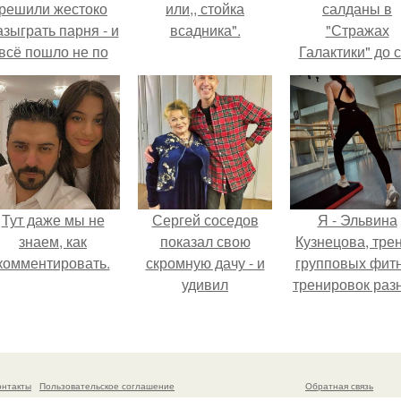
решили жестоко
или,, стойка
салданы в
азыграть парня - и
всадника".
"Стражах
всё пошло не по
Галактики" до 
плану.
пор вызывае
восхищение.
Тут даже мы не
Сергей соседов
Я - Эльвина
знаем, как
показал свою
Кузнецова, тре
комментировать.
скромную дачу - и
групповых фит
удивил
тренировок раз
поклонников.
направлений
онтакты
Пользовательское соглашение
Обратная связь