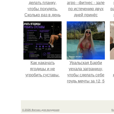
делать планку,
агро - фитнес - зале
чтобы похудеть.
по истечению двух
р
Сколько раз в день
дней принёс
делать планку —,
ощутимый
чтобы был
результат.
результат для
похудения
Как накачать
Уральская Барби
ягодицы и не
уехала заграницу,
угробить суставы.
чтобы сделать себе
грудь мечты за 12, 5
тыс.
© 2026 Фитнес для похудения
К