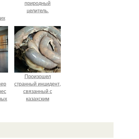
природный
целитель.
сих
т
Произошел
нер
странный инцидент,
нес
связанный с
ных
казахским
.
деликатесом.