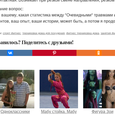
ние вопрос:
о вашему, какая статистика между "Очевидными" травмами 
нтов, ваш опыт, ваши истории, может быть, а потом я прод
и:
спорт фитнес
,
тренировки дома для похудения
,
фитнес тренировка дома
,
занятия ф
авилось? Поделитесь с друзьями!
Одноклассники
Мабу стойка. Мабу
Фигура Зои