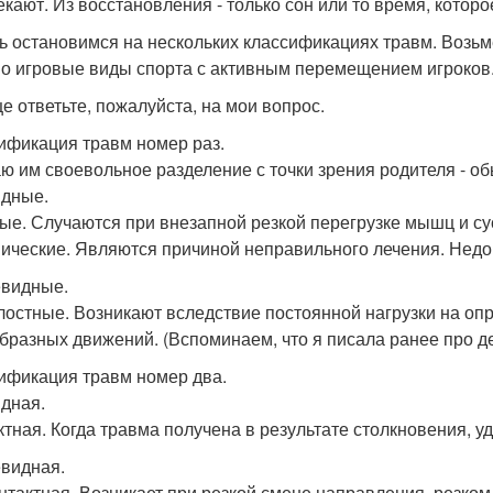
екают. Из восстановления - только сон или то время, которо
ь остановимся на нескольких классификациях травм. Возьме
о игровые виды спорта с активным перемещением игроков
це ответьте, пожалуйста, на мои вопрос.
ификация травм номер раз.
ю им своевольное разделение с точки зрения родителя - об
дные.
рые. Случаются при внезапной резкой перегрузке мышц и су
нические. Являются причиной неправильного лечения. Нед
видные.
алостные. Возникают вследствие постоянной нагрузки на о
бразных движений. (Вспоминаем, что я писала ранее про де
ификация травм номер два.
дная.
ктная. Когда травма получена в результате столкновения, у
видная.
нтактная. Возникает при резкой смене направления, резком