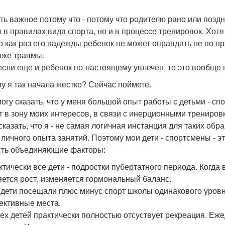
сть важное потому что - потому что родителю рано или поздн
о в правилах вида спорта, но и в процессе тренировок. Хот
то как раз его надежды ребенок не может оправдать не по п
аже травмы.
 если еще и ребенок по-настоящему увлечен, то это вообще
у я так начала жестко? Сейчас поймете.
могу сказать, что у меня большой опыт работы с детьми - с
т в зону моих интересов, в связи с инерционными трениров
сказать, что я - не самая логичная инстанция для таких об
 личного опыта занятий. Поэтому мои дети - спортсмены - э
сть объединяющие факторы:
актически все дети - подростки пубертатного периода. Когд
яется рост, изменяется гормональный баланс.
е дети посещали плюс минус спорт школы одинакового уровня
ективные места.
всех детей практически полностью отсуствует рекреация. Е