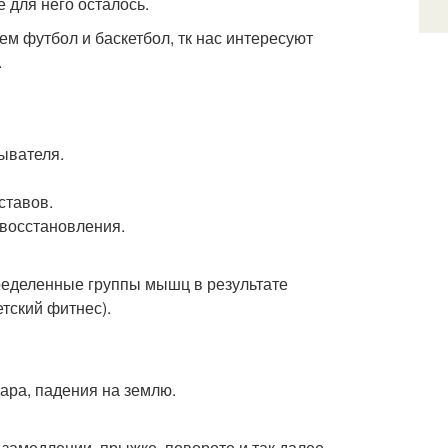
е для него осталось.
м футбол и баскетбол, тк нас интересуют
.
ывателя.
ставов.
овосстановления.
пределенные группы мышц в результате
тский фитнес).
дара, падения на землю.
 замедлении, прыжке, повороте и так далее.