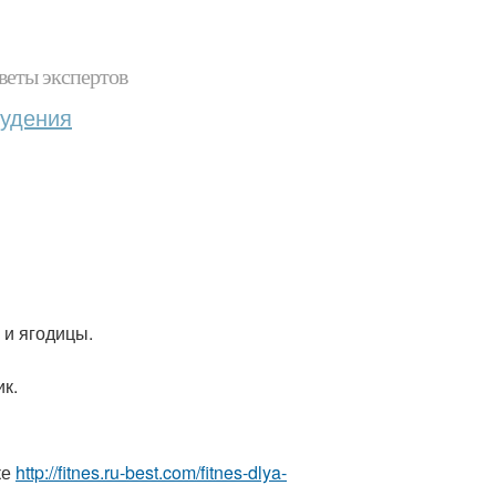
веты экспертов
худения
 и ягодицы.
ик.
ке
http://fitnes.ru-best.com/fitnes-dlya-