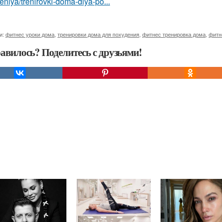
niya/trenirovki-doma-dlya-po...
и:
фитнес уроки дома
,
тренировки дома для похудения
,
фитнес тренировка дома
,
фитн
авилось? Поделитесь с друзьями!