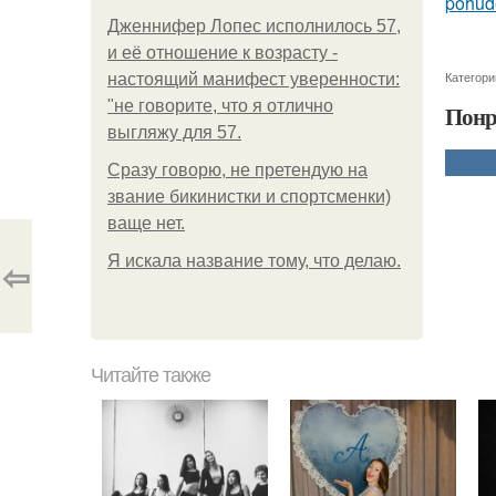
pohude
Дженнифер Лопес исполнилось 57,
и её отношение к возрасту -
Категори
настоящий манифест уверенности:
"не говорите, что я отлично
Понр
выгляжу для 57.
Сразу говорю, не претендую на
звание бикинистки и спортсменки)
ваще нет.
Я искала название тому, что делаю.
⇦
Читайте также