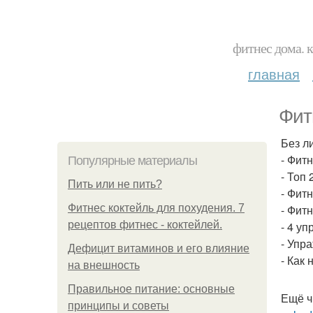
фитнес дома. 
главная
Фит
Без л
- Фит
Популярные материалы
- Топ
Пить или не пить?
- Фит
Фитнес коктейль для похудения. 7
- Фит
рецептов фитнес - коктейлей.
- 4 у
- Упр
Дефицит витаминов и его влияние
- Как 
на внешность
Правильное питание: основные
Ещё ч
принципы и советы