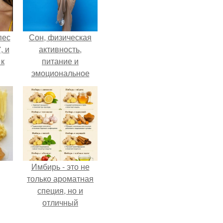
пес
Сон, физическая
, и
активность,
 к
питание и
эмоциональное
состояние!
не
я
жу
Имбирь - это не
только ароматная
специя, но и
отличный
ингредиент для