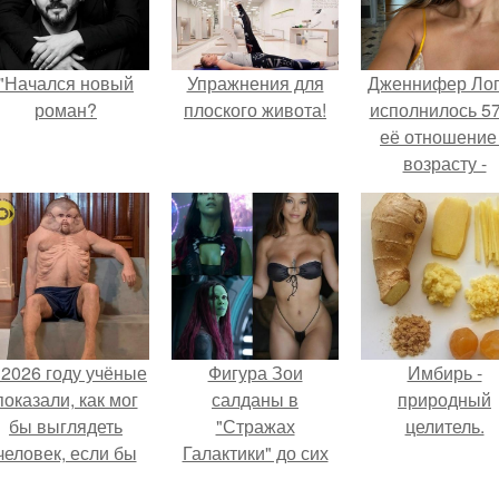
"Начался новый
Упражнения для
Дженнифер Ло
роман?
плоского живота!
исполнилось 57
её отношение
возрасту -
настоящий
манифест
уверенности: "
говорите, что 
отлично выгля
для 57.
 2026 году учёные
Фигура Зои
Имбирь -
показали, как мог
салданы в
природный
бы выглядеть
"Стражах
целитель.
человек, если бы
Галактики" до сих
его тело
пор вызывает