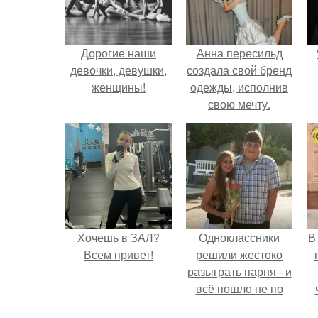
Дорогие наши
Анна пересильд
девочки, девушки,
создала свой бренд
женщины!
одежды, исполнив
свою мечту.
Хочешь в ЗАЛ?
Одноклассники
В
Всем привет!
решили жестоко
разыграть парня - и
всё пошло не по
плану.