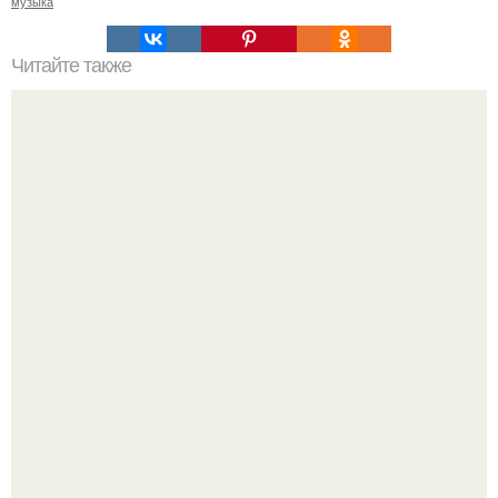
музыка
Читайте также
Сколько раз нужно делать планку, чтобы похудеть.
Сколько раз в день делать планку —, чтобы был
результат для похудения