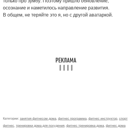
только про зумбу. Поэтому пришло обновление,
осознание и наметилось направление развития.
В общем, не теряйте это я, но с другой аватаркой.
Категории:
занятия фитнесом дома
,
фитнес программа
,
фитнес инструктор
,
спорт
фитнес
,
тренировки дома для похудения
,
фитнес тренировка дома
,
фитнес дома