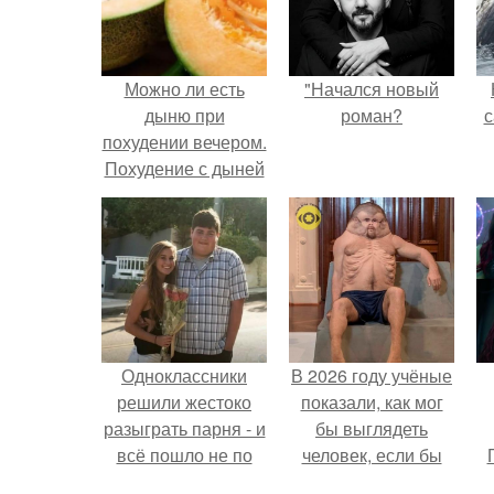
Можно ли есть
"Начался новый
дыню при
роман?
с
похудении вечером.
Похудение с дыней
Одноклассники
В 2026 году учёные
решили жестоко
показали, как мог
разыграть парня - и
бы выглядеть
всё пошло не по
человек, если бы
плану.
его тело