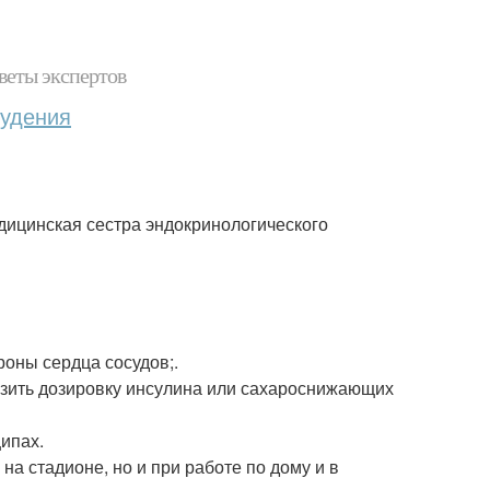
веты экспертов
худения
дицинская сестра эндокринологического
оны сердца сосудов;.
низить дозировку инсулина или сахароснижающих
ипах.
 на стадионе, но и при работе по дому и в