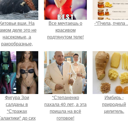
Китовьи вши. На
Все мечтаешь о
-"Пчела, пчела 
амом деле это не
красивом
насекомые, а
подтянутом теле!
ракообразные,
относящиеся к
бокоплавам.
Фигура Зои
"Степаненко
Имбирь -
салданы в
пахала 40 лет, а эта
природный
"Стражах
пришла на всё
целитель.
Галактики" до сих
готовое!
пор вызывает