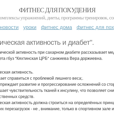
ФИТНЕС ДЛЯ ПОХУДЕНИЯ
комплексы упражнений, диеты, программы тренировок, со
новости
уроки
фитнес дома
фитнес для по
ическая активность и диабет".
ической активность при сахарном диабете рассказывает ме
ета гбуз "Кяхтинская ЦРБ" санжиева Вера доржиевна.
еская активность.
ает справиться с проблемой лишнего веса;.
преждает развитие и прогрессирование осложнений со стор
ает чувствительность тканей к инсулину, что позволяет с
ственных средств.
еская активность должна строиться на определённых принц
х перезагрузок - не , внимание, только в спортивном зале и