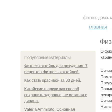
фитнес дома. 
главная
Физ
О физ
кабин
Популярные материалы
Фитнес коктейль для похудения. 7
Физич
рецептов фитнес - коктейлей.
Помог
Как стать красивой за 30 дней.
Преду
Повыш
Китайские шарики как способ
лекар
сохранить здоровье, не вставая с
Физич
дивана.
Никаки
Valeria Ammirato. Основная