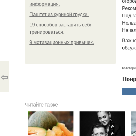
огоро
информация.
Реком
Паштет из куриной грудки.
Под з
Нельз
19 способов заставить себя
Начал
тренироваться.
Важно
9 мотивационных привычек.
обсуж
Категори
⇦
Понр
Читайте также