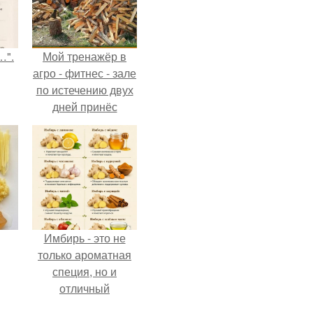
…".
Мой тренажёр в
агро - фитнес - зале
по истечению двух
дней принёс
ощутимый
результат.
Имбирь - это не
только ароматная
специя, но и
отличный
ингредиент для