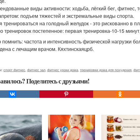
де.
ендованные виды активности: ходьба, лёгкий бег, фитнес, т
апретом: подъем тяжестей и экстремальные виды спорта.
я тренироваться на голодный желудок - это рискованно в п
о тренировок постепенное: первая тренировка-10-15 минут, 
 помнить: частота и интенсивность физической нагрузки б
дена с лечащим врачом. Кяхтинскаяцрб.
и:
спорт фитнес
,
фитнес зал
,
фитнес уроки дома
,
тренировки дома для похудения
,
фит
авилось? Поделитесь с друзьями!