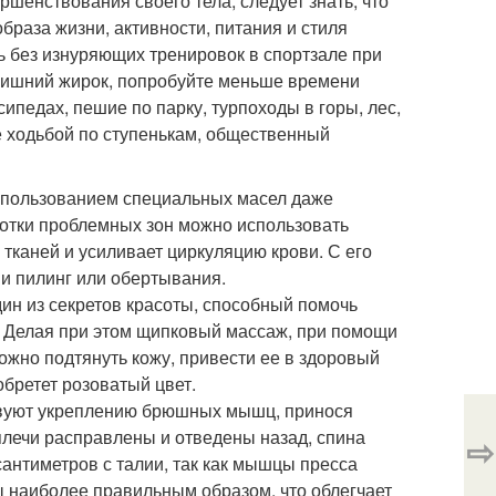
ршенствования своего тела, следует знать, что
браза жизни, активности, питания и стиля
 без изнуряющих тренировок в спортзале при
 лишний жирок, попробуйте меньше времени
ипедах, пешие по парку, турпоходы в горы, лес,
е ходьбой по ступенькам, общественный
использованием специальных масел даже
ботки проблемных зон можно использовать
тканей и усиливает циркуляцию крови. С его
 и пилинг или обертывания.
ин из секретов красоты, способный помочь
. Делая при этом щипковый массаж, при помощи
жно подтянуть кожу, привести ее в здоровый
обретет розоватый цвет.
твуют укреплению брюшных мышц, принося
 плечи расправлены и отведены назад, спина
⇨
сантиметров с талии, так как мышцы пресса
 наиболее правильным образом, что облегчает