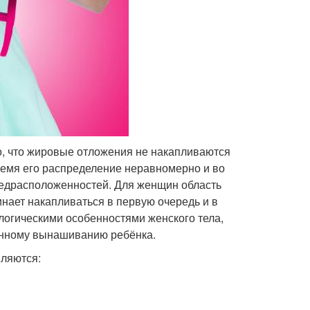
но, что жировые отложения не накапливаются
время его распределение неравномерно и во
предрасположенностей. Для женщин область
инает накапливаться в первую очередь и в
логическими особенностями женского тела,
енному вынашиванию ребёнка.
вляются: