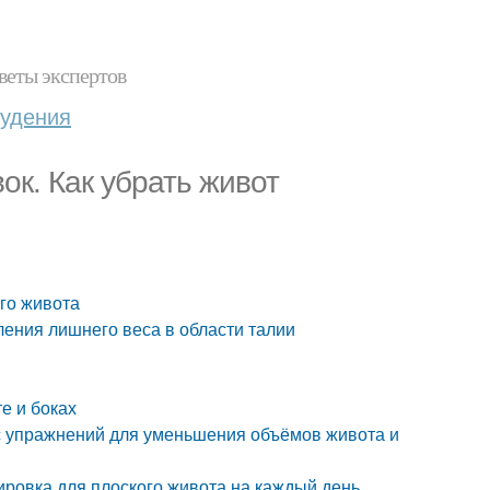
веты экспертов
худения
ок. Как убрать живот
ого живота
ления лишнего веса в области талии
»
е и боках
с упражнений для уменьшения объёмов живота и
нировка для плоского живота на каждый день