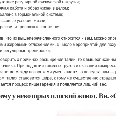
утствие регулярной физической нагрузки;
ячая работа и образ жизни в целом;
баланс в гормональной системе;
ессовые условия жизни;
рессия и тревожные состояния.
в, что из вышеперечисленного относится к вам, можно опр
ми жировыми отложениями. В число мероприятий для поху
 и регулярные тренировки.
говорить о причинах расширения талии, то к вышеописанны
ночника. При поднятии тяжелых грузов и оказании компрес
ранство между позвонками уменьшается, а вслед за ним — р
ом, талия становится шире, к тому же существенно страда
ается процесс пищеварения и появляется лишний вес.
ему у некоторых плоский живот. Ви. 