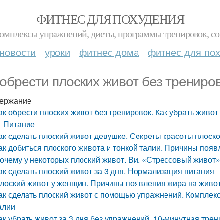
ФИТНЕС ДЛЯ ПОХУДЕНИЯ
комплексы упражнений, диеты, программы тренировок, со
новости
уроки
фитнес дома
фитнес для по
 обрести плоских живот без трениров
ержание
ак обрести плоских живот без тренировок. Как убрать живот
Питание
ак сделать плоский живот девушке. Секреты красоты плоск
ак добиться плоского живота и тонкой талии. Причины появ
очему у некоторых плоский живот. Ви. «Стрессовый живот
ак сделать плоский живот за 3 дня. Нормализация питания
лоский живот у женщин. Причины появления жира на живот
ак сделать плоский живот с помощью упражнений. Комплек
алии
ак убрать живот за 3 дня без упражнений. 10-минутная тре