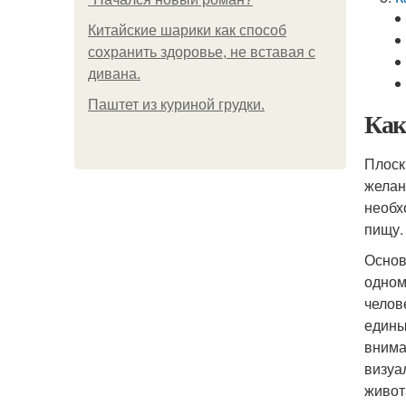
Китайские шарики как способ
сохранить здоровье, не вставая с
дивана.
Паштет из куриной грудки.
Как
Плоск
желан
необх
пищу.
Основ
одном
челов
едины
внима
визуа
живот