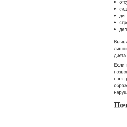
отс
сид
дис
стр
деп
Выяви
лишни
диета
Если 
позво
прост
образ
наруш
Поч