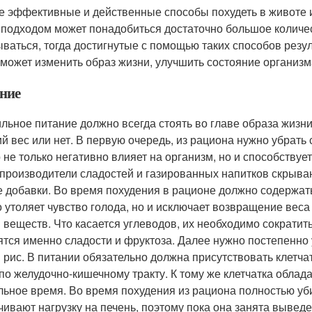
 эффективные и действенные способы похудеть в животе и 
 подходом может понадобиться достаточно большое количес
ываться, тогда достигнутые с помощью таких способов резу
оможет изменить образ жизни, улучшить состояние организм
ние
льное питание должно всегда стоять во главе образа жизн
й вес или нет. В первую очередь, из рациона нужно убрать
 не только негативно влияет на организм, но и способству
 производители сладостей и газированных напитков скрываю
е добавки. Во время похудения в рационе должно содержат
о утоляет чувство голода, но и исключает возвращение веса
 веществ. Что касается углеводов, их необходимо сократит
ятся именно сладости и фруктоза. Далее нужно постепенно
 рис. В питании обязательно должна присутствовать клетча
по желудочно-кишечному тракту. К тому же клетчатка обла
льное время. Во время похудения из рациона полностью уб
чивают нагрузку на печень, поэтому пока она занята выведе