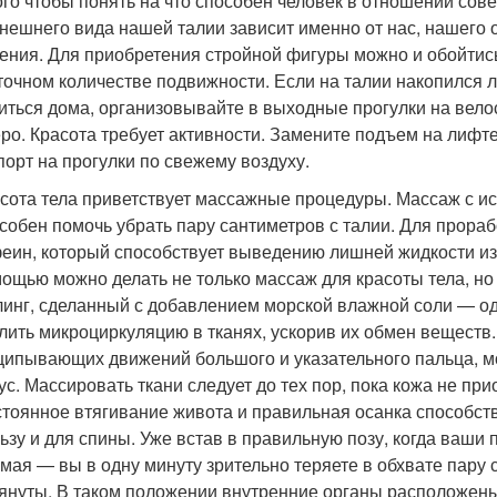
ого чтобы понять на что способен человек в отношении сове
нешнего вида нашей талии зависит именно от нас, нашего о
ния. Для приобретения стройной фигуры можно и обойтись
точном количестве подвижности. Если на талии накопился
иться дома, организовывайте в выходные прогулки на велос
еро. Красота требует активности. Замените подъем на лифт
порт на прогулки по свежему воздуху.
сота тела приветствует массажные процедуры. Массаж с 
собен помочь убрать пару сантиметров с талии. Для прора
еин, который способствует выведению лишней жидкости из 
ощью можно делать не только массаж для красоты тела, но
инг, сделанный с добавлением морской влажной соли — од
лить микроциркуляцию в тканях, ускорив их обмен веществ
ипывающих движений большого и указательного пальца, мо
ус. Массировать ткани следует до тех пор, пока кожа не при
тоянное втягивание живота и правильная осанка способс
ьзу и для спины. Уже встав в правильную позу, когда ваши
мая — вы в одну минуту зрительно теряете в обхвате пару 
януты. В таком положении внутренние органы расположены