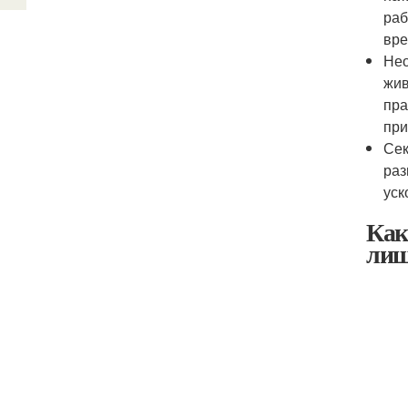
раб
вре
Нео
жив
пра
при
Сек
раз
уск
Как
лиш