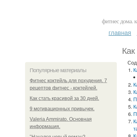
фитнес дома. 
главная
Как
Сод
К
Популярные материалы
Фитнес коктейль для похудения. 7
К
рецептов фитнес - коктейлей.
К
Как стать красивой за 30 дней.
П
К
9 мотивационных привычек.
П
Valeria Ammirato. Основная
К
информация.
т
К
"Начался новый роман?