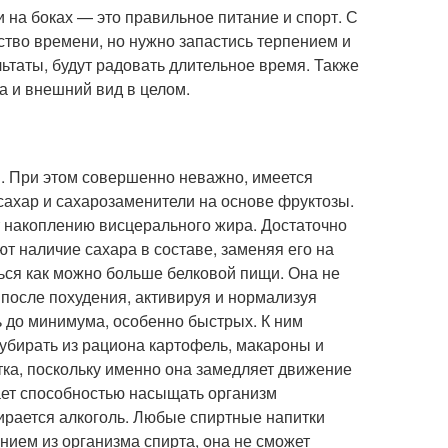
на боках — это правильное питание и спорт. С
тво времени, но нужно запастись терпением и
льтаты, будут радовать длительное время. Также
а и внешний вид в целом.
и. При этом совершенно неважно, имеется
 сахар и сахарозаменители на основе фруктозы.
ет накоплению висцерального жира. Достаточно
т наличие сахара в составе, заменяя его на
ься как можно больше белковой пищи. Она не
 после похудения, активируя и нормализуя
ь до минимума, особенно быстрых. К ним
 убирать из рациона картофель, макароны и
тка, поскольку именно она замедляет движение
дает способностью насыщать организм
ирается алкоголь. Любые спиртные напитки
нием из организма спирта, она не сможет