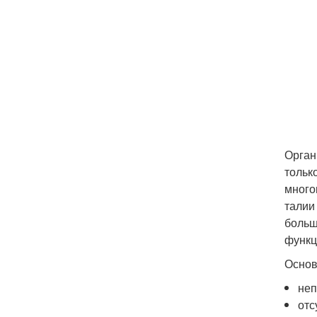
Орган
тольк
много
талии
больш
функц
Основ
неп
отс