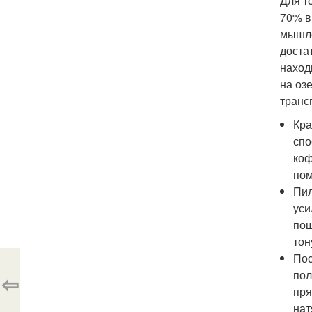
Для т
70% в
мышле
доста
наход
на оз
транс
Кра
спо
коф
пом
Пил
уси
пощ
тон
Пос
пол
⇦
пря
нат