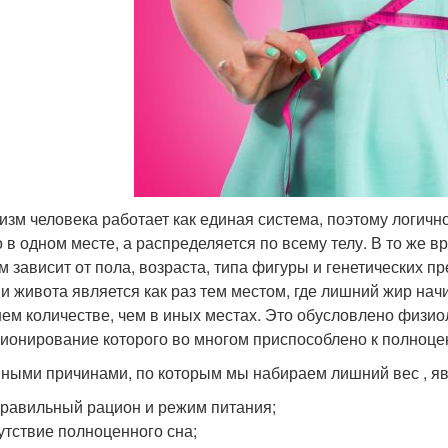
изм человека работает как единая система, поэтому логич
о в одном месте, а распределяется по всему телу. В то же 
м зависит от пола, возраста, типа фигуры и генетических 
 и живота является как раз тем местом, где лишний жир нач
ем количестве, чем в иных местах. Это обусловлено физио
ионирование которого во многом приспособлено к полноц
ными причинами, по которым мы набираем лишний вес , я
равильный рацион и режим питания;
утствие полноценного сна;