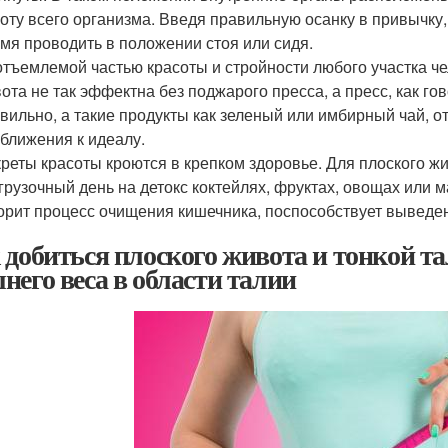
оту всего организма. Введя правильную осанку в привычку,
мя проводить в положении стоя или сидя.
тъемлемой частью красоты и стройности любого участка че
ота не так эффектна без поджарого пресса, а пресс, как гов
вильно, а такие продукты как зеленый или имбирный чай, о
ближения к идеалу.
реты красоты кроются в крепком здоровье. Для плоского жи
грузочный день на детокс коктейлях, фруктах, овощах или
орит процесс очищения кишечника, поспособствует выведен
 добиться плоского живота и тонкой 
него веса в области талии