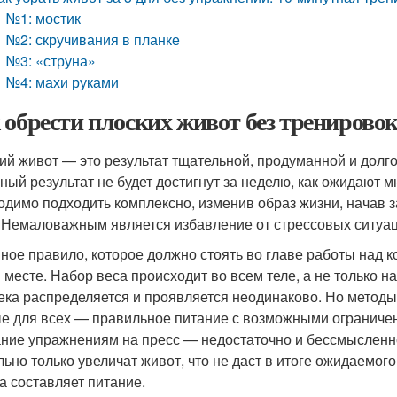
№1: мостик
№2: скручивания в планке
№3: «струна»
№4: махи руками
 обрести плоских живот без тренировок
ий живот — это результат тщательной, продуманной и долгой
ный результат не будет достигнут за неделю, как ожидают м
одимо подходить комплексно, изменив образ жизни, начав 
 Немаловажным является избавление от стрессовых ситуац
ное правило, которое должно стоять во главе работы над к
 месте. Набор веса происходит во всем теле, а не только н
ека распределяется и проявляется неодинаково. Но мето
е для всех — правильное питание с возможными ограничени
ние упражнениям на пресс — недостаточно и бессмыслен
льно только увеличат живот, что не даст в итоге ожидаемог
а составляет питание.