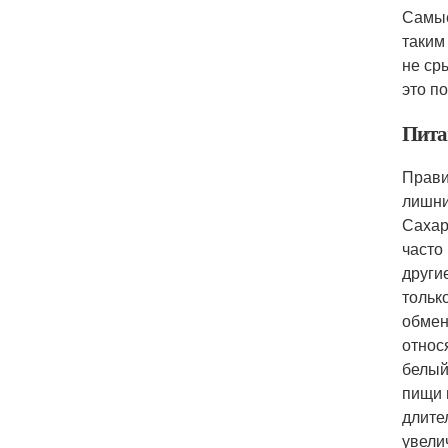
Самые
таким
не ср
это п
Пита
Прави
лишни
Сахар
часто
други
тольк
обмен
относ
белый
пищи 
длите
увели