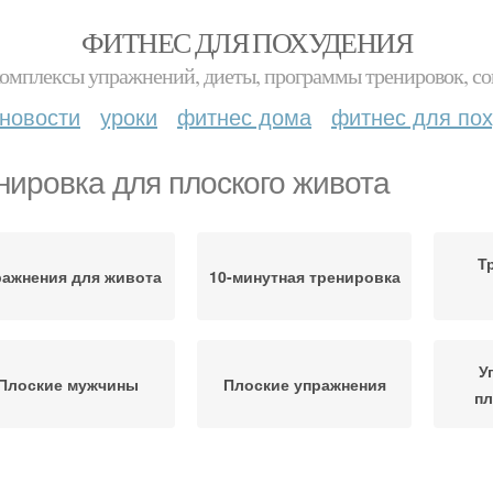
ФИТНЕС ДЛЯ ПОХУДЕНИЯ
комплексы упражнений, диеты, программы тренировок, со
новости
уроки
фитнес дома
фитнес для по
нировка для плоского живота
Т
ражнения для живота
10-минутная тренировка
У
Плоские мужчины
Плоские упражнения
пл
Стрессовый живот
Жир на животе
Жи