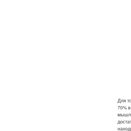
Для т
70% в
мышле
доста
наход