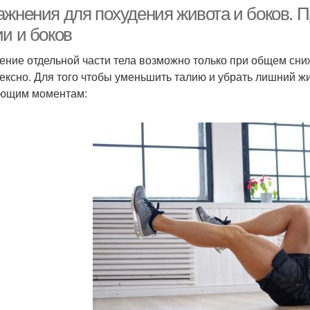
ажнения для похудения живота и боков. П
ии и боков
ение отдельной части тела возможно только при общем сниж
У
ренировка на пресс
Живот для женщин
ексно. Для того чтобы уменьшить талию и убрать лишний ж
дома
ющим моментам:
Живот за неделю
Круговая тренировка
Упра
арядка для живота
Домашняя тренировка