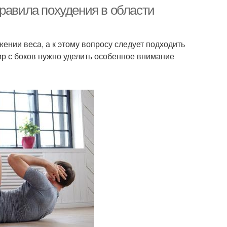
тренировка
равила похудения в области
ении веса, а к этому вопросу следует подходить
пражнения для
Питания для плоского
ир с боков нужно уделить особенное внимание
шней тренировки
живота
Упражнения на плоский
жнения на живот
живот