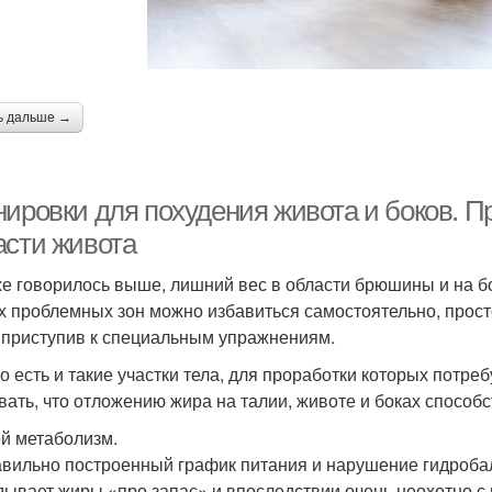
ь дальше →
нировки для похудения живота и боков. П
асти живота
же говорилось выше, лишний вес в области брюшины и на б
х проблемных зон можно избавиться самостоятельно, прост
 приступив к специальным упражнениям.
о есть и такие участки тела, для проработки которых потр
вать, что отложению жира на талии, животе и боках способс
й метаболизм.
вильно построенный график питания и нарушение гидробала
дывает жиры «про запас» и впоследствии очень неохотно с 