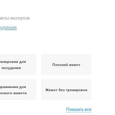
веты экспертов
худения
ренировки для
Плоский живот
похудения
пражнения для
Живот без тренировок
оского живота
Показать все
Эффективная
вот с помощью