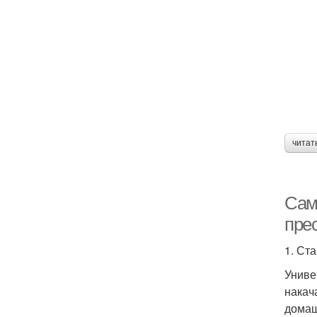
читат
Сам
прес
1. Ст
Униве
накач
домаш