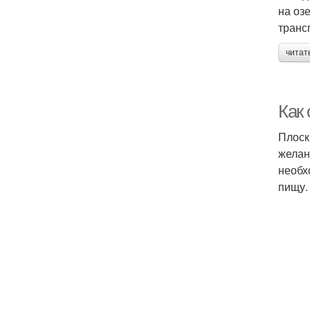
на оз
транс
читат
Как 
Плоск
желан
необх
пищу.