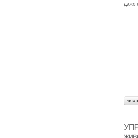
даже 
читат
УПР
жив