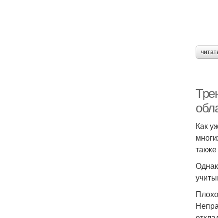
читат
Тре
обл
Как у
многи
также
Однак
учиты
Плохо
Непра
откла